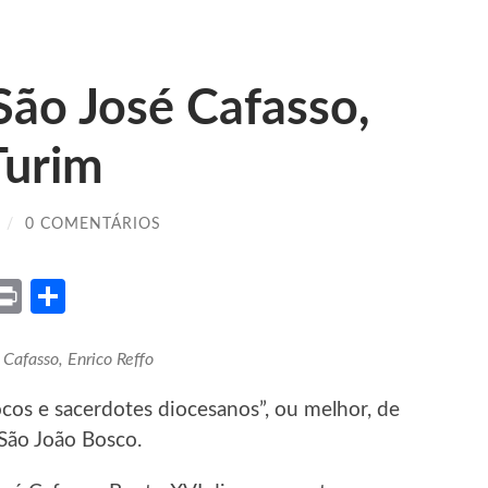
São José Cafasso,
Turim
/
0 COMENTÁRIOS
ket
X
Print
Share
 Cafasso, Enrico Reffo
cos e sacerdotes diocesanos”, ou melhor, de
 São João Bosco.