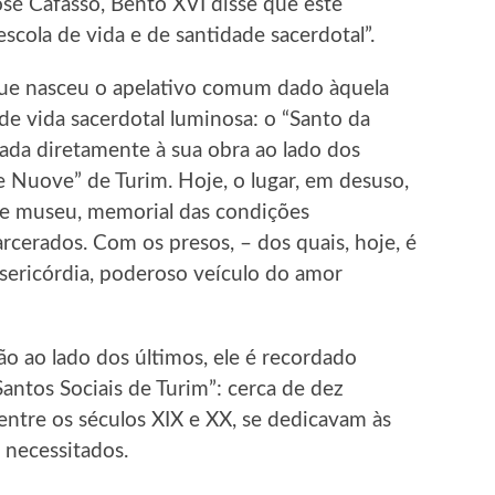
sé Cafasso, Bento XVI disse que este
escola de vida e de santidade sacerdotal”.
que nasceu o apelativo comum dado àquela
e vida sacerdotal luminosa: o “Santo da
igada diretamente à sua obra ao lado dos
 Nuove” de Turim. Hoje, o lugar, em desuso,
e museu, memorial das condições
cerados. Com os presos, – dos quais, hoje, é
sericórdia, poderoso veículo do amor
ão ao lado dos últimos, ele é recordado
tos Sociais de Turim”: cerca de dez
, entre os séculos XIX e XX, se dedicavam às
 necessitados.