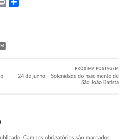
ket
X
Print
Share
IM
PRÓXIMA POSTAGEM
io
24 de junho – Solenidade do nascimento de
São João Batista
o
ublicado.
Campos obrigatórios são marcados