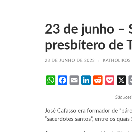
23 de junho – 
presbítero de 
23 DE JUNHO DE 2023
/
KATHOLIKOS
WhatsApp
Facebook
Email
LinkedIn
Reddit
Poc
São José
José Cafasso era formador de “páro
“sacerdotes santos”, entre os quais