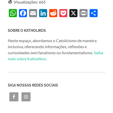
Visualizações:
665
WhatsApp
Facebook
Email
LinkedIn
Reddit
Pocket
X
Print
Sha
SOBRE O KATHOLIKOS
Neste espaço, abordamos o Catolicismo de maneira
inclusiva, oferecendo informações, reflexões e
curiosidades sem fanatismo ou fundamentalismo.
Saiba
mais sobre Katholikos
.
SIGA NOSSAS REDES SOCIAIS