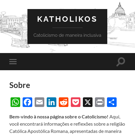
KATHOLIKOS
Catolicismo de maneira inclusiva
Toggle
Toggle
search
mobile
field
menu
Sobre
WhatsApp
Facebook
Email
LinkedIn
Reddit
Pocket
X
Print
Sha
Bem-vindo à nossa página sobre o Catolicismo!
Aqui,
você encontrará informações e reflexões sobre a religião
Católica Apostólica Romana, apresentadas de maneira