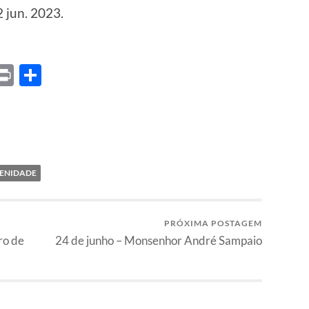
2 jun. 2023.
ket
X
Print
Share
ENIDADE
PRÓXIMA POSTAGEM
ro de
24 de junho – Monsenhor André Sampaio