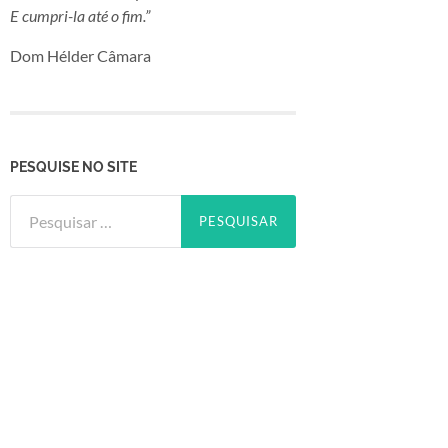
E cumpri-la até o fim.”
Dom Hélder Câmara
PESQUISE NO SITE
Pesquisar
por: