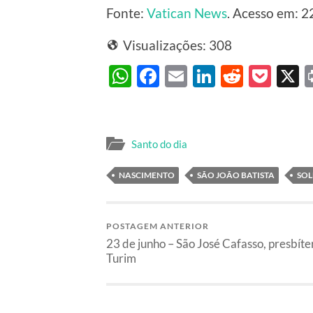
Fonte:
Vatican News
. Acesso em: 2
Visualizações:
308
WhatsApp
Facebook
Email
LinkedIn
Reddit
Poc
Santo do dia
NASCIMENTO
SÃO JOÃO BATISTA
SOL
POSTAGEM ANTERIOR
23 de junho – São José Cafasso, presbíte
Turim