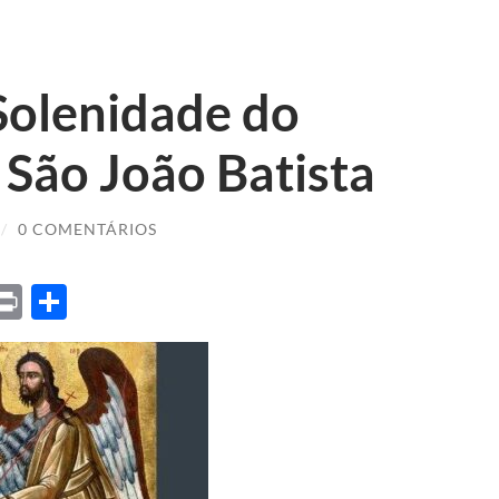
Solenidade do
São João Batista
/
0 COMENTÁRIOS
ket
X
Print
Share