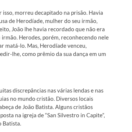
r isso, morreu decapitado na prisão. Havia
ausa de Herodíade, mulher do seu irmão,
feito, João lhe havia recordado que não era
eu irmão. Herodes, porém, reconhecendo nele
r matá-lo. Mas, Herodíade venceu,
pedir-lhe, como prêmio da sua dança em um
itas discrepâncias nas várias lendas e nas
quias no mundo cristão. Diversos locais
abeça de João Batista. Alguns cristãos
osta na igreja de “San Silvestro in Capite”,
 Batista.