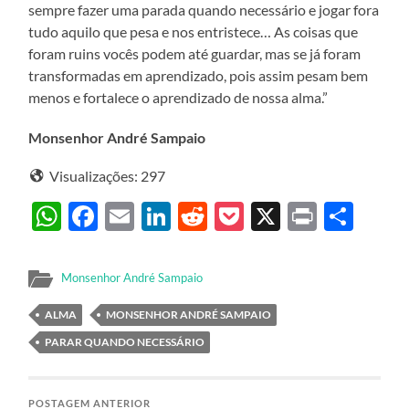
sempre fazer uma parada quando necessário e jogar fora
tudo aquilo que pesa e nos entristece… As coisas que
foram ruins vocês podem até guardar, mas se já foram
transformadas em aprendizado, pois assim pesam bem
menos e fortalece o aprendizado de nossa alma.”
Monsenhor André Sampaio
Visualizações:
297
WhatsApp
Facebook
Email
LinkedIn
Reddit
Pocket
X
Print
Sha
Monsenhor André Sampaio
ALMA
MONSENHOR ANDRÉ SAMPAIO
PARAR QUANDO NECESSÁRIO
POSTAGEM ANTERIOR