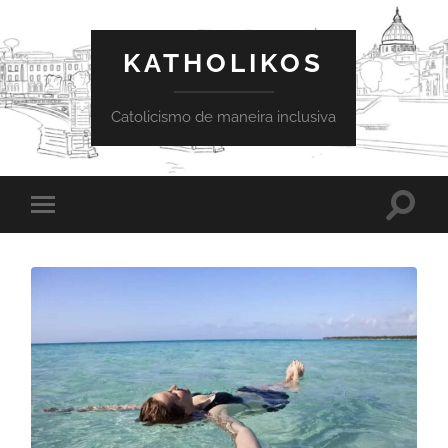
KATHOLIKOS
Catolicismo de maneira inclusiva
Toggle
Toggle
search
mobile
field
menu