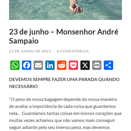
23 de junho – Monsenhor André
Sampaio
23 DE JUNHO DE 2023
/
0 COMENTÁRIOS
WhatsApp
Facebook
Email
LinkedIn
Reddit
Pocket
X
Print
Sha
DEVEMOS SEMPRE FAZER UMA PARADA QUANDO
NECESSÁRIO
“O peso de nossa bagagem depende da nossa maneira
de avaliar a importância de cada coisa que guardamos
nela… Guardamos tantas coisas em nossos corações que
muitas vezes achamos que não vamos mais conseguir
seguir adiante pelo seu imenso peso, mas devemos