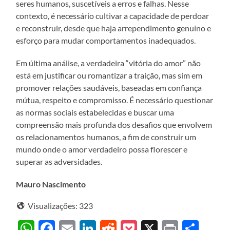
seres humanos, suscetíveis a erros e falhas. Nesse
contexto, é necessário cultivar a capacidade de perdoar
e reconstruir, desde que haja arrependimento genuíno e
esforço para mudar comportamentos inadequados.
Em última análise, a verdadeira “vitória do amor” não
está em justificar ou romantizar a traição, mas sim em
promover relações saudáveis, baseadas em confiança
mútua, respeito e compromisso. É necessário questionar
as normas sociais estabelecidas e buscar uma
compreensão mais profunda dos desafios que envolvem
os relacionamentos humanos, a fim de construir um
mundo onde o amor verdadeiro possa florescer e
superar as adversidades.
Mauro Nascimento
Visualizações:
323
WhatsApp
Facebook
Email
LinkedIn
Reddit
Pocket
X
Print
Sha