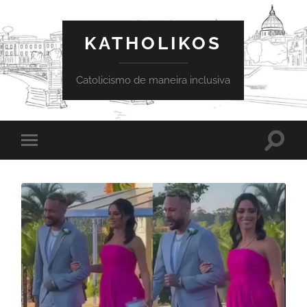
KATHOLIKOS
Catolicismo de maneira inclusiva
Toggle
Toggle
search
mobile
field
menu