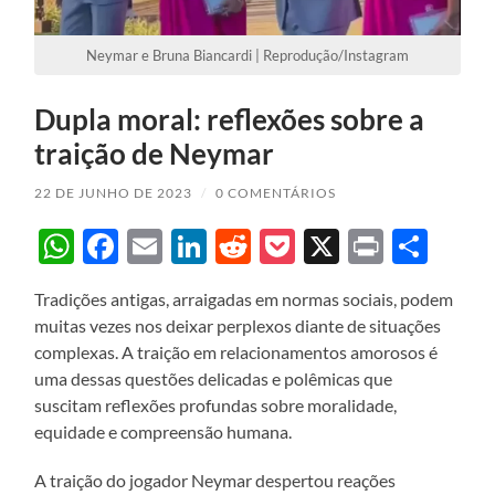
Neymar e Bruna Biancardi | Reprodução/Instagram
Dupla moral: reflexões sobre a
traição de Neymar
22 DE JUNHO DE 2023
/
0 COMENTÁRIOS
WhatsApp
Facebook
Email
LinkedIn
Reddit
Pocket
X
Print
Sha
Tradições antigas, arraigadas em normas sociais, podem
muitas vezes nos deixar perplexos diante de situações
complexas. A traição em relacionamentos amorosos é
uma dessas questões delicadas e polêmicas que
suscitam reflexões profundas sobre moralidade,
equidade e compreensão humana.
A traição do jogador Neymar despertou reações