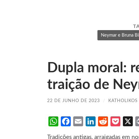
T
Neymar e Bruna Bi
Dupla moral: r
traição de Ne
22 DE JUNHO DE 2023
/
KATHOLIKOS
WhatsApp
Facebook
Email
LinkedIn
Reddit
Poc
Tradições antigas, arraigadas em n