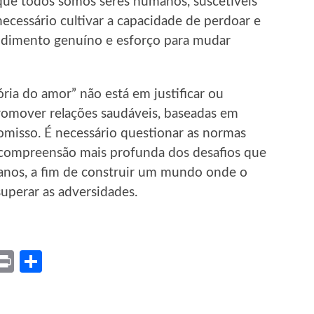
que todos somos seres humanos, suscetíveis
 necessário cultivar a capacidade de perdoar e
endimento genuíno e esforço para mudar
ória do amor” não está em justificar ou
promover relações saudáveis, baseadas em
omisso. É necessário questionar as normas
a compreensão mais profunda dos desafios que
nos, a fim de construir um mundo onde o
superar as adversidades.
ket
X
Print
Share