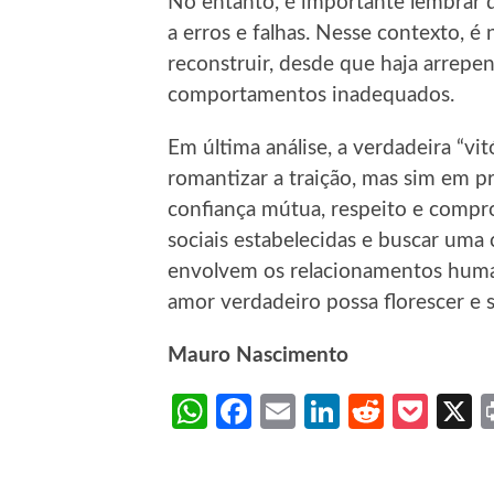
No entanto, é importante lembrar 
a erros e falhas. Nesse contexto, é
reconstruir, desde que haja arrep
comportamentos inadequados.
Em última análise, a verdadeira “vit
romantizar a traição, mas sim em 
confiança mútua, respeito e compr
sociais estabelecidas e buscar um
envolvem os relacionamentos huma
amor verdadeiro possa florescer e 
Mauro Nascimento
WhatsApp
Facebook
Email
LinkedIn
Reddit
Poc