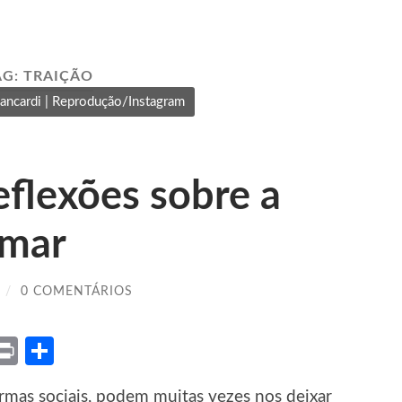
AG:
TRAIÇÃO
ancardi | Reprodução/Instagram
eflexões sobre a
ymar
/
0 COMENTÁRIOS
ket
X
Print
Share
ormas sociais, podem muitas vezes nos deixar