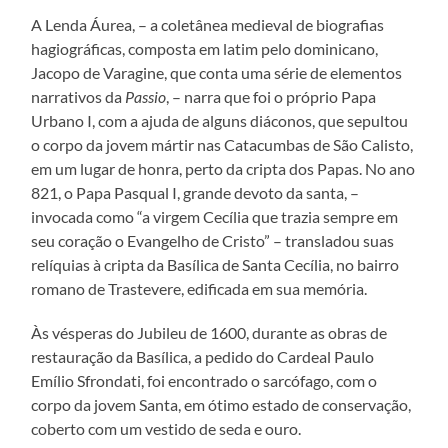
A Lenda Áurea, – a coletânea medieval de biografias
hagiográficas, composta em latim pelo dominicano,
Jacopo de Varagine, que conta uma série de elementos
narrativos da
Passio
, – narra que foi o próprio Papa
Urbano I, com a ajuda de alguns diáconos, que sepultou
o corpo da jovem mártir nas Catacumbas de São Calisto,
em um lugar de honra, perto da cripta dos Papas. No ano
821, o Papa Pasqual I, grande devoto da santa, –
invocada como “a virgem Cecília que trazia sempre em
seu coração o Evangelho de Cristo” – transladou suas
relíquias à cripta da Basílica de Santa Cecília, no bairro
romano de Trastevere, edificada em sua memória.
Às vésperas do Jubileu de 1600, durante as obras de
restauração da Basílica, a pedido do Cardeal Paulo
Emílio Sfrondati, foi encontrado o sarcófago, com o
corpo da jovem Santa, em ótimo estado de conservação,
coberto com um vestido de seda e ouro.