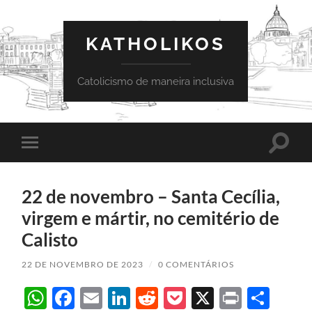
KATHOLIKOS
Catolicismo de maneira inclusiva
Toggle
Toggle
search
mobile
field
menu
22 de novembro – Santa Cecília,
virgem e mártir, no cemitério de
Calisto
22 DE NOVEMBRO DE 2023
/
0 COMENTÁRIOS
WhatsApp
Facebook
Email
LinkedIn
Reddit
Pocket
X
Print
Sha