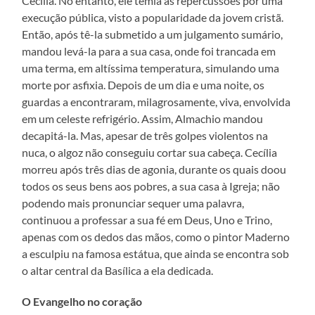
Cecília. No entanto, ele temia as repercussões por uma
execução pública, visto a popularidade da jovem cristã.
Então, após tê-la submetido a um julgamento sumário,
mandou levá-la para a sua casa, onde foi trancada em
uma terma, em altíssima temperatura, simulando uma
morte por asfixia. Depois de um dia e uma noite, os
guardas a encontraram, milagrosamente, viva, envolvida
em um celeste refrigério. Assim, Almachio mandou
decapitá-la. Mas, apesar de três golpes violentos na
nuca, o algoz não conseguiu cortar sua cabeça. Cecília
morreu após três dias de agonia, durante os quais doou
todos os seus bens aos pobres, a sua casa à Igreja; não
podendo mais pronunciar sequer uma palavra,
continuou a professar a sua fé em Deus, Uno e Trino,
apenas com os dedos das mãos, como o pintor Maderno
a esculpiu na famosa estátua, que ainda se encontra sob
o altar central da Basílica a ela dedicada.
O Evangelho no coração