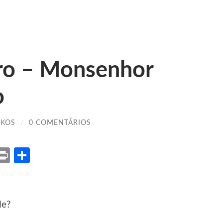
ro – Monsenhor
o
IKOS
/
0 COMENTÁRIOS
ket
X
Print
Share
de?