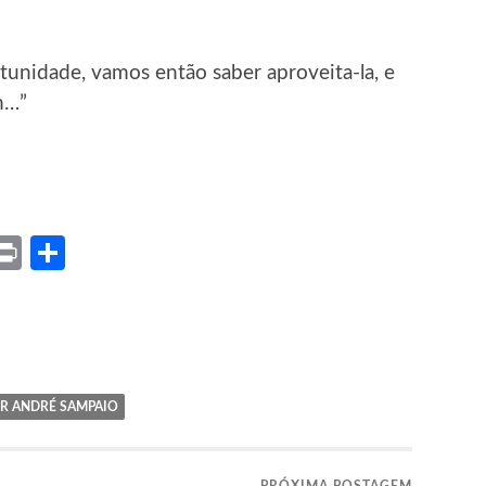
unidade, vamos então saber aproveita-la, e
m…”
ket
X
Print
Share
 ANDRÉ SAMPAIO
PRÓXIMA POSTAGEM