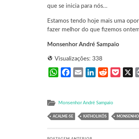
que se inicia para nós…
Estamos tendo hoje mais uma oport
fazer melhor do que fizemos onte
Monsenhor André Sampaio
Visualizações:
338
WhatsApp
Facebook
Email
LinkedIn
Reddit
Poc
Monsenhor André Sampaio
ACALME-SE
KATHOLIKÓS
MONSENHOR
POSTAGEM ANTERIOR