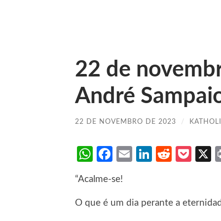
22 de novemb
André Sampai
22 DE NOVEMBRO DE 2023
/
KATHOL
WhatsApp
Facebook
Email
LinkedIn
Reddit
Poc
“Acalme-se!
O que é um dia perante a eternida