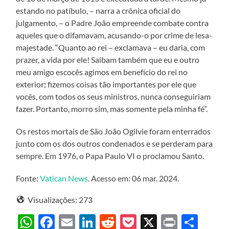
estando no patíbulo, – narra a crônica oficial do
julgamento, – o Padre João empreende combate contra
aqueles que o difamavam, acusando-o por crime de lesa-
majestade. “Quanto ao rei – exclamava – eu daria, com
prazer, a vida por ele! Saibam também que eu e outro
meu amigo escocês agimos em benefício do rei no
exterior; fizemos coisas tão importantes por ele que
vocês, com todos os seus ministros, nunca conseguiriam
fazer. Portanto, morro sim, mas somente pela minha fé”.
Os restos mortais de São João Ogilvie foram enterrados
junto com os dos outros condenados e se perderam para
sempre. Em 1976, o Papa Paulo VI o proclamou Santo.
Fonte:
Vatican News
. Acesso em: 06 mar. 2024.
Visualizações:
273
WhatsApp
Facebook
Email
LinkedIn
Reddit
Pocket
X
Print
Sha