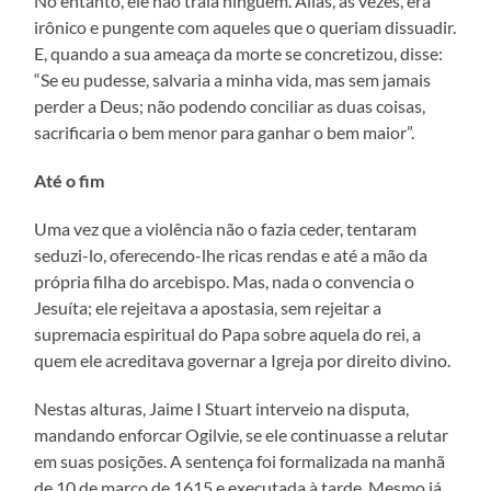
No entanto, ele não traía ninguém. Aliás, às vezes, era
irônico e pungente com aqueles que o queriam dissuadir.
E, quando a sua ameaça da morte se concretizou, disse:
“Se eu pudesse, salvaria a minha vida, mas sem jamais
perder a Deus; não podendo conciliar as duas coisas,
sacrificaria o bem menor para ganhar o bem maior”.
Até o fim
Uma vez que a violência não o fazia ceder, tentaram
seduzi-lo, oferecendo-lhe ricas rendas e até a mão da
própria filha do arcebispo. Mas, nada o convencia o
Jesuíta; ele rejeitava a apostasia, sem rejeitar a
supremacia espiritual do Papa sobre aquela do rei, a
quem ele acreditava governar a Igreja por direito divino.
Nestas alturas, Jaime I Stuart interveio na disputa,
mandando enforcar Ogilvie, se ele continuasse a relutar
em suas posições. A sentença foi formalizada na manhã
de 10 de março de 1615 e executada à tarde. Mesmo já