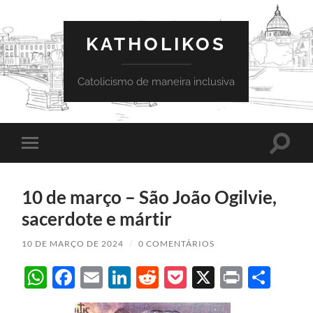
KATHOLIKOS
Catolicismo de maneira inclusiva
Toggle
Toggle
search
mobile
field
menu
10 de março – São João Ogilvie,
sacerdote e mártir
10 DE MARÇO DE 2024
/
0 COMENTÁRIOS
WhatsApp
Facebook
Email
LinkedIn
Reddit
Pocket
X
Print
Sha