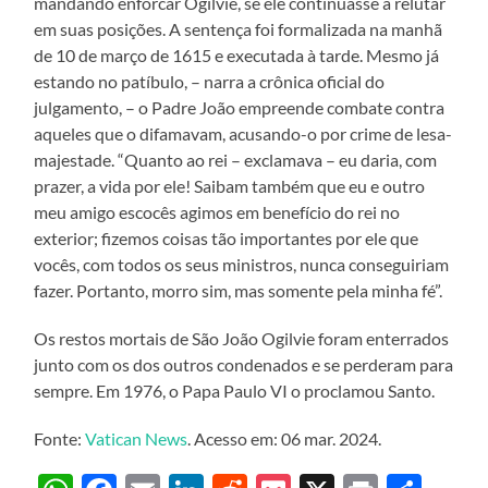
mandando enforcar Ogilvie, se ele continuasse a relutar
em suas posições. A sentença foi formalizada na manhã
de 10 de março de 1615 e executada à tarde. Mesmo já
estando no patíbulo, – narra a crônica oficial do
julgamento, – o Padre João empreende combate contra
aqueles que o difamavam, acusando-o por crime de lesa-
majestade. “Quanto ao rei – exclamava – eu daria, com
prazer, a vida por ele! Saibam também que eu e outro
meu amigo escocês agimos em benefício do rei no
exterior; fizemos coisas tão importantes por ele que
vocês, com todos os seus ministros, nunca conseguiriam
fazer. Portanto, morro sim, mas somente pela minha fé”.
Os restos mortais de São João Ogilvie foram enterrados
junto com os dos outros condenados e se perderam para
sempre. Em 1976, o Papa Paulo VI o proclamou Santo.
Fonte:
Vatican News
. Acesso em: 06 mar. 2024.