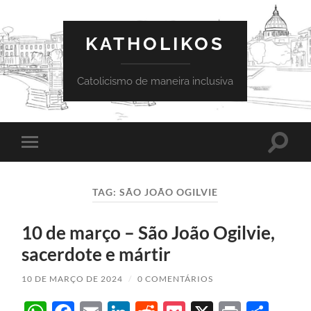
KATHOLIKOS
Catolicismo de maneira inclusiva
Toggle
Toggle
search
mobile
field
menu
TAG:
SÃO JOÃO OGILVIE
10 de março – São João Ogilvie,
sacerdote e mártir
10 DE MARÇO DE 2024
/
0 COMENTÁRIOS