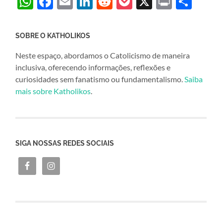
WhatsApp
Facebook
Email
LinkedIn
Reddit
Pocket
X
Print
Sha
SOBRE O KATHOLIKOS
Neste espaço, abordamos o Catolicismo de maneira
inclusiva, oferecendo informações, reflexões e
curiosidades sem fanatismo ou fundamentalismo.
Saiba
mais sobre Katholikos
.
SIGA NOSSAS REDES SOCIAIS