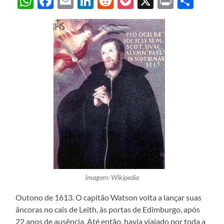
WhatsApp
Facebook
Email
LinkedIn
Reddit
Pocket
X
Print
Sha
Imagem: Wikipedia
Outono de 1613. O capitão Watson volta a lançar suas
âncoras no cais de Leith, às portas de Edimburgo, após
22 anos de ausência. Até então, havia viajado por toda a