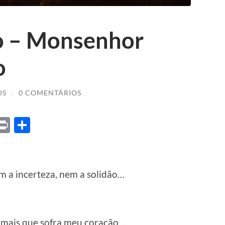
ro – Monsenhor
o
OS
/
0 COMENTÁRIOS
ket
X
Print
Share
em a incerteza, nem a solidão…
 mais que sofra meu coração…