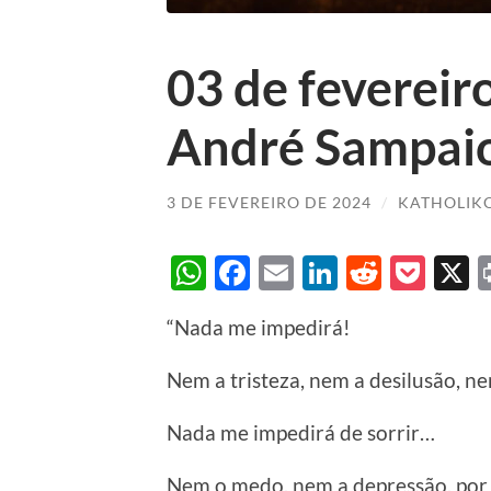
03 de feverei
André Sampai
3 DE FEVEREIRO DE 2024
/
KATHOLIK
WhatsApp
Facebook
Email
LinkedIn
Reddit
Poc
“Nada me impedirá!
Nem a tristeza, nem a desilusão, n
Nada me impedirá de sorrir…
Nem o medo, nem a depressão, por