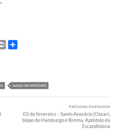
”
ket
X
Print
Share
IO
NADA ME IMPEDIRÁ
PRÓXIMA POSTAGEM
i
03 de fevereiro – Santo Anscário (Oscar),
bispo de Hamburgo e Brema, Apóstolo da
Escandinávia