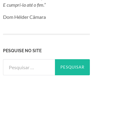
E cumpri-la até o fim.”
Dom Hélder Câmara
PESQUISE NO SITE
Pesquisar
por: