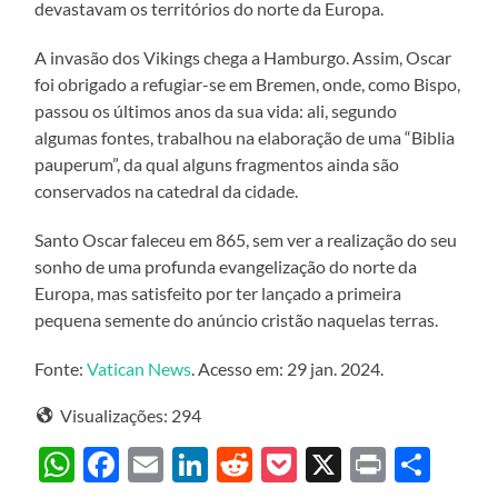
devastavam os territórios do norte da Europa.
A invasão dos Vikings chega a Hamburgo. Assim, Oscar
foi obrigado a refugiar-se em Bremen, onde, como Bispo,
passou os últimos anos da sua vida: ali, segundo
algumas fontes, trabalhou na elaboração de uma “Biblia
pauperum”, da qual alguns fragmentos ainda são
conservados na catedral da cidade.
Santo Oscar faleceu em 865, sem ver a realização do seu
sonho de uma profunda evangelização do norte da
Europa, mas satisfeito por ter lançado a primeira
pequena semente do anúncio cristão naquelas terras.
Fonte:
Vatican News
. Acesso em: 29 jan. 2024.
Visualizações:
294
WhatsApp
Facebook
Email
LinkedIn
Reddit
Pocket
X
Print
Sha