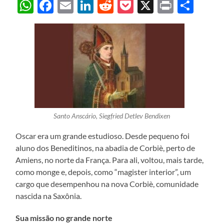
WhatsApp
Facebook
Email
LinkedIn
Reddit
Pocket
X
Print
Sha
Santo Anscário, Siegfried Detlev Bendixen
Oscar era um grande estudioso. Desde pequeno foi
aluno dos Beneditinos, na abadia de Corbiè, perto de
Amiens, no norte da França. Para ali, voltou, mais tarde,
como monge e, depois, como “magister interior”, um
cargo que desempenhou na nova Corbiè, comunidade
nascida na Saxônia.
Sua missão no grande norte