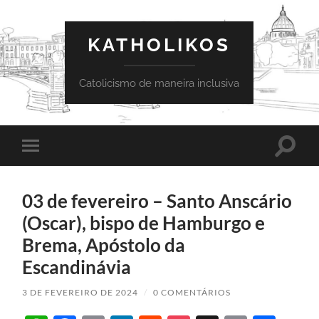
KATHOLIKOS
Catolicismo de maneira inclusiva
Toggle
Toggle
search
mobile
field
menu
03 de fevereiro – Santo Anscário
(Oscar), bispo de Hamburgo e
Brema, Apóstolo da
Escandinávia
3 DE FEVEREIRO DE 2024
/
0 COMENTÁRIOS