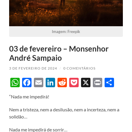
Imagem: Freepik
03 de fevereiro – Monsenhor
André Sampaio
3 DE FEVEREIRO DE 2024
/
0 COMENTÁRIOS
WhatsApp
Facebook
Email
LinkedIn
Reddit
Pocket
X
Print
Sha
“Nada me impedirá!
Nem a tristeza, nem a desilusão, nem a incerteza, nem a
solidão…
Nada me impedirá de sorrir…