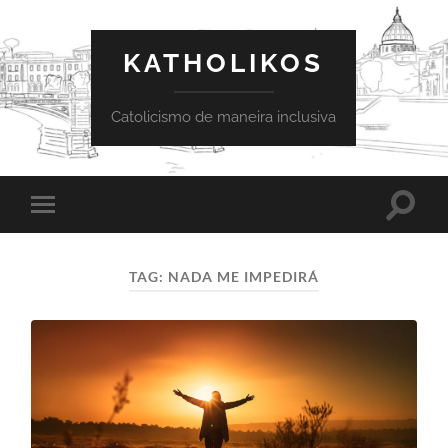
KATHOLIKOS
Catolicismo de maneira inclusiva
Toggle
Toggle
search
mobile
field
menu
TAG:
NADA ME IMPEDIRÁ