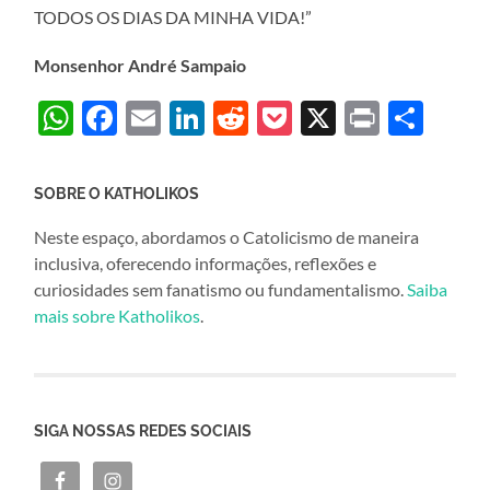
TODOS OS DIAS DA MINHA VIDA!”
Monsenhor André Sampaio
WhatsApp
Facebook
Email
LinkedIn
Reddit
Pocket
X
Print
Sha
SOBRE O KATHOLIKOS
Neste espaço, abordamos o Catolicismo de maneira
inclusiva, oferecendo informações, reflexões e
curiosidades sem fanatismo ou fundamentalismo.
Saiba
mais sobre Katholikos
.
SIGA NOSSAS REDES SOCIAIS