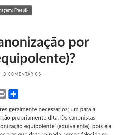
magem: Freepik
anonização por
equipolente)?
/
0 COMENTÁRIOS
ket
X
Print
Share
res geralmente necessários; um para a
zação propriamente dita. Os canonistas
ização equipolente’ (equivalente), pois ela
eclarar que determinada pessoa falecida se