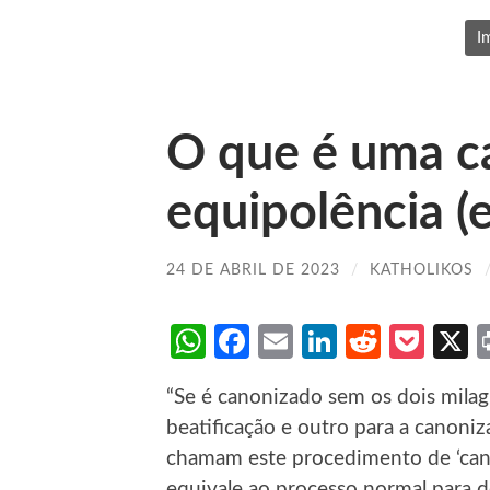
I
O que é uma c
equipolência (
24 DE ABRIL DE 2023
/
KATHOLIKOS
WhatsApp
Facebook
Email
LinkedIn
Reddit
Poc
“Se é canonizado sem os dois milag
beatificação e outro para a canoni
chamam este procedimento de ‘canon
equivale ao processo normal para d