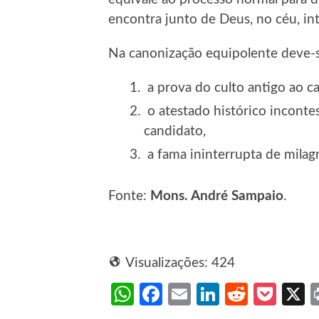
encontra junto de Deus, no céu, in
Na canonização equipolente deve-se 
a prova do culto antigo ao ca
o atestado histórico incontes
candidato,
a fama ininterrupta de milag
Fonte:
Mons. André Sampaio
.
Visualizações:
424
WhatsApp
Facebook
Email
LinkedIn
Reddit
Poc