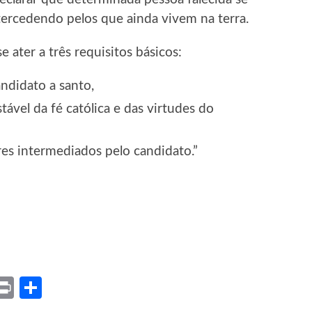
tercedendo pelos que ainda vivem na terra.
ater a três requisitos básicos:
ndidato a santo,
tável da fé católica e das virtudes do
res intermediados pelo candidato.”
ket
X
Print
Share