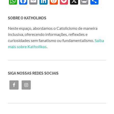
WhatsApp
Facebook
Email
LinkedIn
Reddit
Pocket
X
Print
Sha
SOBRE O KATHOLIKOS
Neste espaço, abordamos o Catolicismo de maneira
inclusiva, oferecendo informações, reflexões e
curiosidades sem fanatismo ou fundamentalismo.
Saiba
mais sobre Katholikos
.
SIGA NOSSAS REDES SOCIAIS