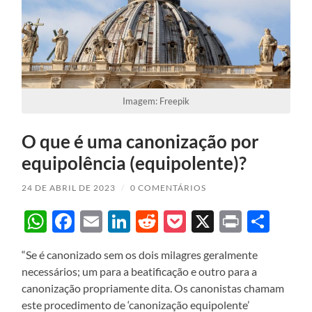
Imagem: Freepik
O que é uma canonização por
equipolência (equipolente)?
24 DE ABRIL DE 2023
/
0 COMENTÁRIOS
WhatsApp
Facebook
Email
LinkedIn
Reddit
Pocket
X
Print
Sha
“Se é canonizado sem os dois milagres geralmente
necessários; um para a beatificação e outro para a
canonização propriamente dita. Os canonistas chamam
este procedimento de ‘canonização equipolente’