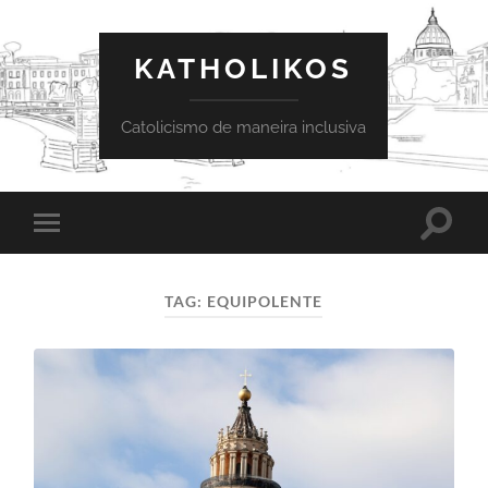
KATHOLIKOS
Catolicismo de maneira inclusiva
Toggle
Toggle
search
mobile
field
menu
TAG:
EQUIPOLENTE