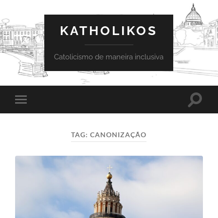
KATHOLIKOS
Catolicismo de maneira inclusiva
Toggle
Toggle
search
mobile
field
menu
TAG:
CANONIZAÇÃO