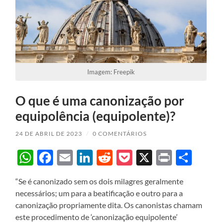
Imagem: Freepik
O que é uma canonização por
equipolência (equipolente)?
24 DE ABRIL DE 2023
/
0 COMENTÁRIOS
WhatsApp
Facebook
Email
LinkedIn
Reddit
Pocket
X
Print
Sha
“Se é canonizado sem os dois milagres geralmente
necessários; um para a beatificação e outro para a
canonização propriamente dita. Os canonistas chamam
este procedimento de ‘canonização equipolente’