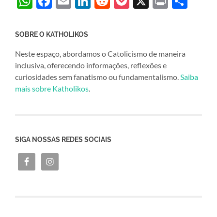
WhatsApp
Facebook
Email
LinkedIn
Reddit
Pocket
X
Print
Sha
SOBRE O KATHOLIKOS
Neste espaço, abordamos o Catolicismo de maneira
inclusiva, oferecendo informações, reflexões e
curiosidades sem fanatismo ou fundamentalismo.
Saiba
mais sobre Katholikos
.
SIGA NOSSAS REDES SOCIAIS