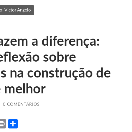
o: Victor Angelo
azem a diferença:
eflexão sobre
s na construção de
 melhor
/
0 COMENTÁRIOS
ket
X
Print
Share