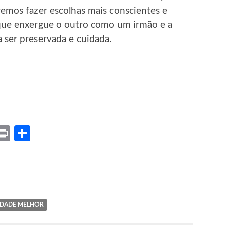
emos fazer escolhas mais conscientes e
r que enxergue o outro como um irmão e a
 ser preservada e cuidada.
ket
X
Print
Share
EDADE MELHOR