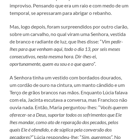
improviso. Pensando que era um raio e com medo de um
temporal, se apressaram para abrigar o rebanho.
Mas, logo depois, foram surpreendidos por outro clarão,
sobre um carvalho, no qual viram uma Senhora, vestida
de branco e radiante de luz, que lhes disse: “
Vim pedir-
lhes para que venham aqui, todo o dia 13, por seis meses
consecutivos, nesta mesma hora. Dir-lhes-ei,
oportunamente, quem eu sou e o que quero”
.
A Senhora tinha um vestido com bordados dourados,
um cordão de ouro na cintura, um manto cândido e um
Terço de grãos brancos nas mãos. Enquanto Lúcia falava
com ela, Jacinta escutava a conversa, mas Francisco não
ouvia nada. Então, Maria perguntou-lhes: “
Vocês querem
oferecer-se a Deus, suportar todos os sofrimentos que Ele
lhes mandar, como ato de reparação dos pecados, pelos
quais Ele é ofendido, e de súplica pela conversão dos
pecadores?”
Lúcia respondeu-lhe: “
Sim, queremos”
. No