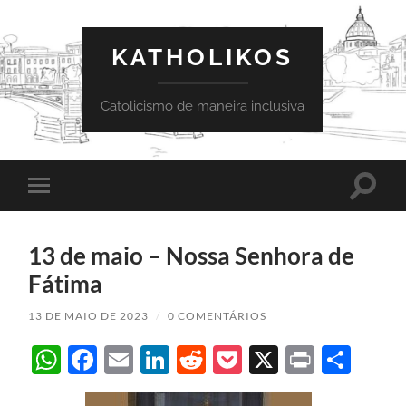
KATHOLIKOS
Catolicismo de maneira inclusiva
Toggle
Toggle
search
mobile
field
menu
13 de maio – Nossa Senhora de
Fátima
13 DE MAIO DE 2023
/
0 COMENTÁRIOS
WhatsApp
Facebook
Email
LinkedIn
Reddit
Pocket
X
Print
Sha