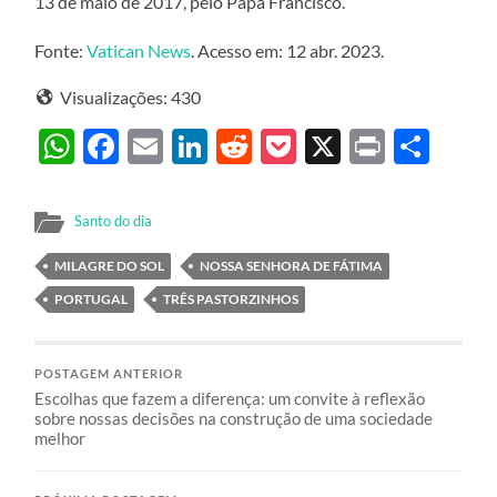
13 de maio de 2017, pelo Papa Francisco.
Fonte:
Vatican News
. Acesso em: 12 abr. 2023.
Visualizações:
430
WhatsApp
Facebook
Email
LinkedIn
Reddit
Pocket
X
Print
Sha
Santo do dia
MILAGRE DO SOL
NOSSA SENHORA DE FÁTIMA
PORTUGAL
TRÊS PASTORZINHOS
POSTAGEM ANTERIOR
Escolhas que fazem a diferença: um convite à reflexão
sobre nossas decisões na construção de uma sociedade
melhor