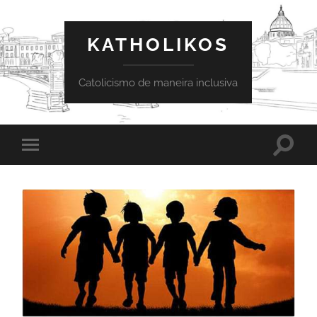
KATHOLIKOS
Catolicismo de maneira inclusiva
Toggle
Toggle
search
mobile
field
menu