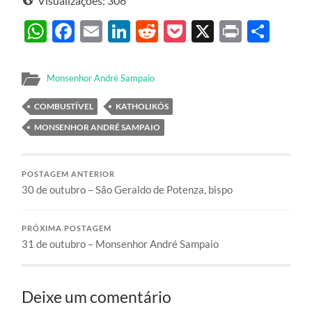
Visualizações:
306
WhatsApp
Facebook
Email
LinkedIn
Reddit
Pocket
X
Print
Sha
Monsenhor André Sampaio
COMBUSTÍVEL
KATHOLIKÓS
MONSENHOR ANDRÉ SAMPAIO
POSTAGEM ANTERIOR
30 de outubro – São Geraldo de Potenza, bispo
PRÓXIMA POSTAGEM
31 de outubro – Monsenhor André Sampaio
Deixe um comentário