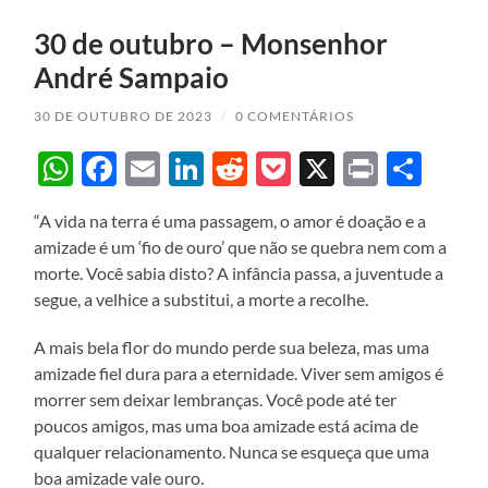
30 de outubro – Monsenhor
André Sampaio
30 DE OUTUBRO DE 2023
/
0 COMENTÁRIOS
WhatsApp
Facebook
Email
LinkedIn
Reddit
Pocket
X
Print
Sha
“A vida na terra é uma passagem, o amor é doação e a
amizade é um ‘fio de ouro’ que não se quebra nem com a
morte. Você sabia disto? A infância passa, a juventude a
segue, a velhice a substitui, a morte a recolhe.
A mais bela flor do mundo perde sua beleza, mas uma
amizade fiel dura para a eternidade. Viver sem amigos é
morrer sem deixar lembranças. Você pode até ter
poucos amigos, mas uma boa amizade está acima de
qualquer relacionamento. Nunca se esqueça que uma
boa amizade vale ouro.