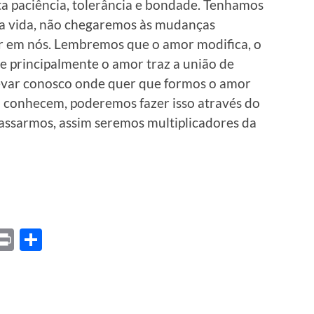
ta paciência, tolerância e bondade. Tenhamos
a vida, não chegaremos às mudanças
ar em nós. Lembremos que o amor modifica, o
e principalmente o amor traz a união de
evar conosco onde quer que formos o amor
o conhecem, poderemos fazer isso através do
ssarmos, assim seremos multiplicadores da
ket
X
Print
Share