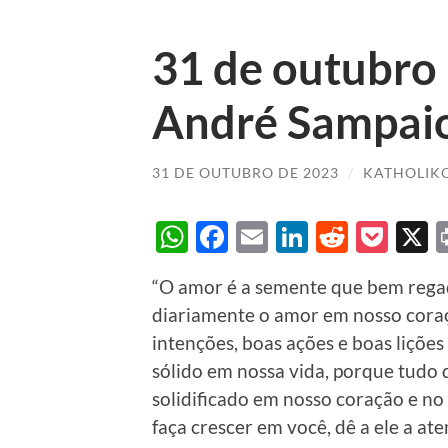
31 de outubro
André Sampai
31 DE OUTUBRO DE 2023
/
KATHOLIK
WhatsApp
Facebook
Email
LinkedIn
Reddit
Poc
“O amor é a semente que bem regada
diariamente o amor em nosso coraçã
intenções, boas ações e boas liçõe
sólido em nossa vida, porque tudo
solidificado em nosso coração e no
faça crescer em você, dê a ele a a