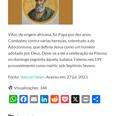
Vítor, de origem africana, foi Papa por dez anos.
Combateu contra várias heresias, sobretudo a do
Adocionismo, que definia Jesus como um homem
adotado por Deus. Deve-se a ele a celebração da Páscoa
no domingo seguinte àquela Judaica. Faleceu em 199,
provavelmente como mártir, sob Septímio Severo.
Fonte:
Vatican News
. Acesso em: 27 jul. 2023.
Visualizações:
348
WhatsApp
Facebook
Email
LinkedIn
Reddit
Pocket
X
Print
Sha