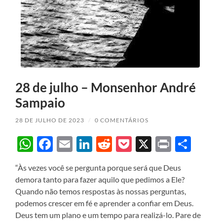
28 de julho – Monsenhor André
Sampaio
28 DE JULHO DE 2023
/
0 COMENTÁRIOS
WhatsApp
Facebook
Email
LinkedIn
Reddit
Pocket
X
Print
Sha
“Às vezes você se pergunta porque será que Deus
demora tanto para fazer aquilo que pedimos a Ele?
Quando não temos respostas às nossas perguntas,
podemos crescer em fé e aprender a confiar em Deus.
Deus tem um plano e um tempo para realizá-lo. Pare de