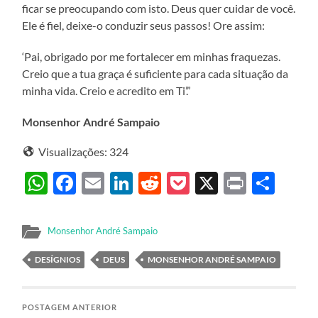
ficar se preocupando com isto. Deus quer cuidar de você.
Ele é fiel, deixe-o conduzir seus passos! Ore assim:
‘Pai, obrigado por me fortalecer em minhas fraquezas.
Creio que a tua graça é suficiente para cada situação da
minha vida. Creio e acredito em Ti’.”
Monsenhor André Sampaio
Visualizações:
324
WhatsApp
Facebook
Email
LinkedIn
Reddit
Pocket
X
Print
Sha
Monsenhor André Sampaio
DESÍGNIOS
DEUS
MONSENHOR ANDRÉ SAMPAIO
POSTAGEM ANTERIOR