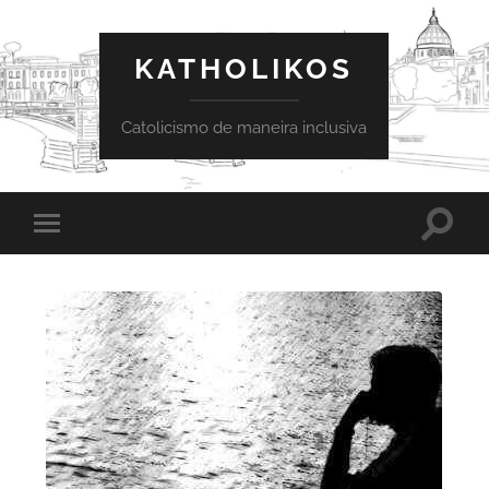
KATHOLIKOS
Catolicismo de maneira inclusiva
Toggle
Toggle
search
mobile
field
menu