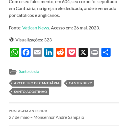
Com o seu falecimento, em 604, seu corpo foi sepultado
em Cantuária, na igreja a ele dedicada, onde é venerado
por católicos e anglicanos.
Fonte:
Vatican News
. Acesso em: 26 mai. 2023.
Visualizações:
323
WhatsApp
Facebook
Email
LinkedIn
Reddit
Pocket
X
Print
Sha
Santo do dia
ARCEBISPO DE CANTUÁRIA
CANTERBURY
SANTO AGOSTINHO
POSTAGEM ANTERIOR
27 de maio – Monsenhor André Sampaio