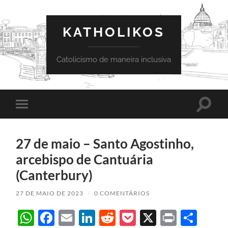
KATHOLIKOS
Catolicismo de maneira inclusiva
Toggle
Toggle
search
mobile
field
menu
27 de maio – Santo Agostinho,
arcebispo de Cantuária
(Canterbury)
27 DE MAIO DE 2023
/
0 COMENTÁRIOS
WhatsApp
Facebook
Email
LinkedIn
Reddit
Pocket
X
Print
Sha