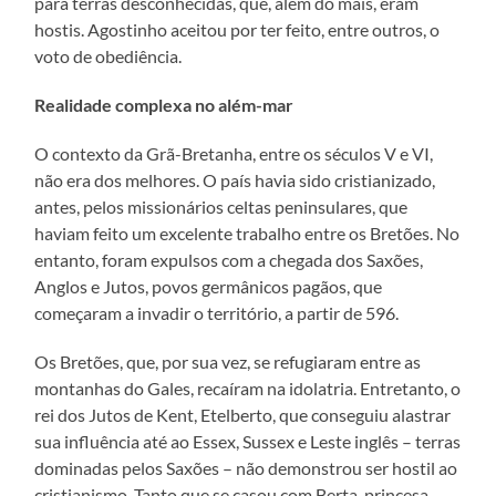
para terras desconhecidas, que, além do mais, eram
hostis. Agostinho aceitou por ter feito, entre outros, o
voto de obediência.
Realidade complexa no além-mar
O contexto da Grã-Bretanha, entre os séculos V e VI,
não era dos melhores. O país havia sido cristianizado,
antes, pelos missionários celtas peninsulares, que
haviam feito um excelente trabalho entre os Bretões. No
entanto, foram expulsos com a chegada dos Saxões,
Anglos e Jutos, povos germânicos pagãos, que
começaram a invadir o território, a partir de 596.
Os Bretões, que, por sua vez, se refugiaram entre as
montanhas do Gales, recaíram na idolatria. Entretanto, o
rei dos Jutos de Kent, Etelberto, que conseguiu alastrar
sua influência até ao Essex, Sussex e Leste inglês – terras
dominadas pelos Saxões – não demonstrou ser hostil ao
cristianismo. Tanto que se casou com Berta, princesa