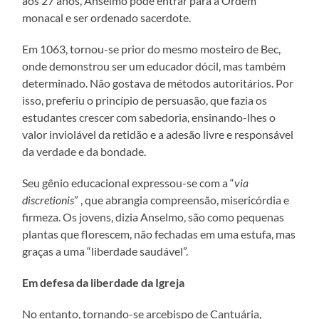
aos 27 anos, Anselmo pôde entrar para a Ordem
monacal e ser ordenado sacerdote.
Em 1063, tornou-se prior do mesmo mosteiro de Bec,
onde demonstrou ser um educador dócil, mas também
determinado. Não gostava de métodos autoritários. Por
isso, preferiu o princípio de persuasão, que fazia os
estudantes crescer com sabedoria, ensinando-lhes o
valor inviolável da retidão e a adesão livre e responsável
da verdade e da bondade.
Seu gênio educacional expressou-se com a “
via
discretionis
” , que abrangia compreensão, misericórdia e
firmeza. Os jovens, dizia Anselmo, são como pequenas
plantas que florescem, não fechadas em uma estufa, mas
graças a uma “liberdade saudável”.
Em defesa da liberdade da Igreja
No entanto, tornando-se arcebispo de Cantuária,