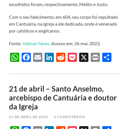
escolhidos foram, respectivamente, Melito e Justo.
Com o seu falecimento, em 604, seu corpo foi sepultado
em Cantuária, na igreja a ele dedicada, onde é venerado
por católicos e anglicanos.
Fonte:
Vatican News
. Acesso em: 26 mai. 2023.
WhatsApp
Facebook
Email
LinkedIn
Reddit
Pocket
X
Print
Sha
21 de abril – Santo Anselmo,
arcebispo de Cantuária e doutor
da Igreja
21 DE ABRIL DE 2023
/
0 COMENTÁRIOS