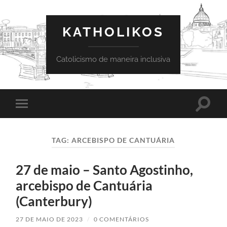
KATHOLIKOS
Catolicismo de maneira inclusiva
Toggle
Toggle
search
mobile
field
menu
TAG:
ARCEBISPO DE CANTUÁRIA
27 de maio – Santo Agostinho,
arcebispo de Cantuária
(Canterbury)
27 DE MAIO DE 2023
/
0 COMENTÁRIOS