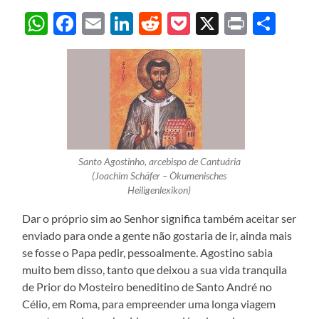
WhatsApp
Facebook
Email
LinkedIn
Reddit
Pocket
X
Print
Sha
Santo Agostinho, arcebispo de Cantuária
(Joachim Schäfer – Ökumenisches
Heiligenlexikon)
Dar o próprio sim ao Senhor significa também aceitar ser
enviado para onde a gente não gostaria de ir, ainda mais
se fosse o Papa pedir, pessoalmente. Agostino sabia
muito bem disso, tanto que deixou a sua vida tranquila
de Prior do Mosteiro beneditino de Santo André no
Célio, em Roma, para empreender uma longa viagem