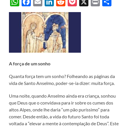
WhatsApp
Facebook
Email
LinkedIn
Reddit
Pocket
X
Print
Sha
A força de um sonho
Quanta força tem um sonho? Folheando as páginas da
vida de Santo Anselmo, poder-se-ia dizer: muita força.
Uma noite, quando Anselmo ainda era criança, sonhou
que Deus que o convidava para ir sobre os cumes dos
altos Alpes, onde lhe daria “um pão puríssimo” para
comer. Desde então, a vida do futuro Santo foi toda
voltada a “elevar a mente à contemplação de Deus”. Este