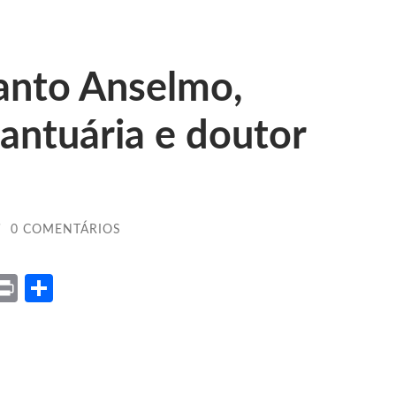
Santo Anselmo,
antuária e doutor
/
0 COMENTÁRIOS
ket
X
Print
Share