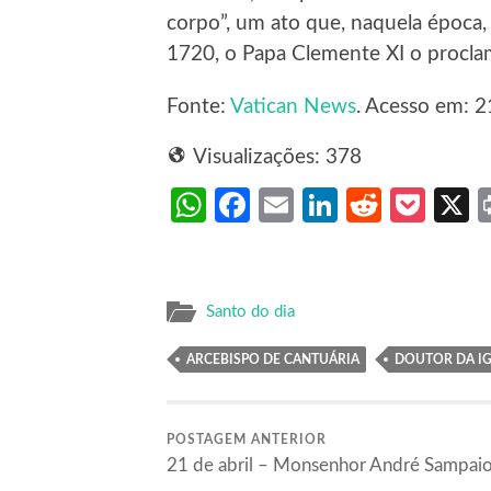
corpo”, um ato que, naquela época,
1720, o Papa Clemente XI o proclam
Fonte:
Vatican News
. Acesso em: 2
Visualizações:
378
WhatsApp
Facebook
Email
LinkedIn
Reddit
Poc
Santo do dia
ARCEBISPO DE CANTUÁRIA
DOUTOR DA IG
POSTAGEM ANTERIOR
21 de abril – Monsenhor André Sampai