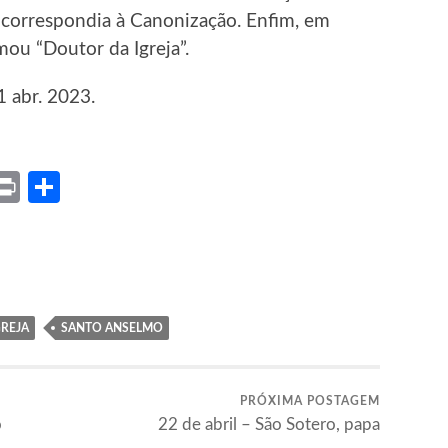
 correspondia à Canonização. Enfim, em
ou “Doutor da Igreja”.
1 abr. 2023.
ket
X
Print
Share
REJA
SANTO ANSELMO
PRÓXIMA POSTAGEM
o
22 de abril – São Sotero, papa