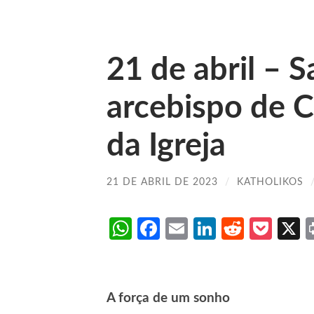
21 de abril – 
arcebispo de C
da Igreja
21 DE ABRIL DE 2023
/
KATHOLIKOS
WhatsApp
Facebook
Email
LinkedIn
Reddit
Poc
A força de um sonho