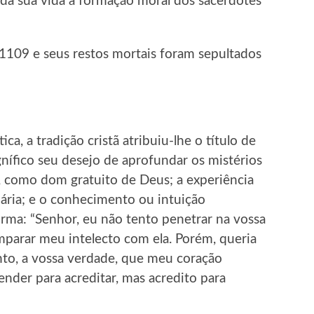
 da sua vida à formação moral dos sacerdotes
1109 e seus restos mortais foram sepultados
a, a tradição cristã atribuiu-lhe o título de
ífico seu desejo de aprofundar os mistérios
fé, como dom gratuito de Deus; a experiência
iária; e o conhecimento ou intuição
irma: “Senhor, eu não tento penetrar na vossa
arar meu intelecto com ela. Porém, queria
nto, a vossa verdade, que meu coração
ender para acreditar, mas acredito para