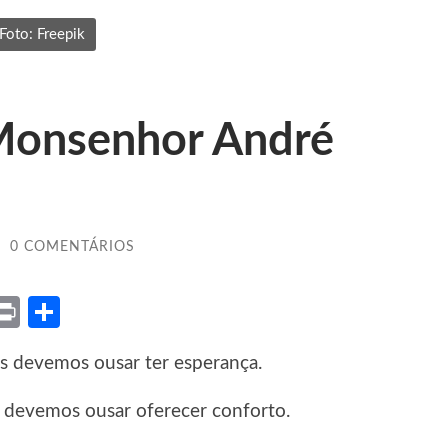
Foto: Freepik
Monsenhor André
/
0 COMENTÁRIOS
ket
X
Print
Share
s devemos ousar ter esperança.
 devemos ousar oferecer conforto.