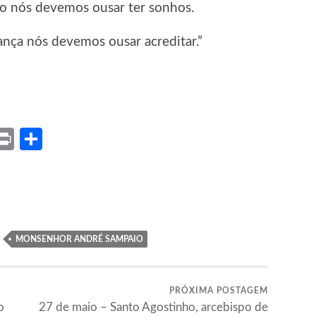
 nós devemos ousar ter sonhos.
ça nós devemos ousar acreditar.”
ket
X
Print
Share
MONSENHOR ANDRÉ SAMPAIO
PRÓXIMA POSTAGEM
o
27 de maio – Santo Agostinho, arcebispo de