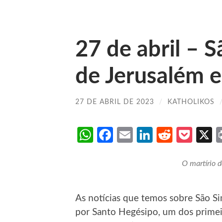
27 de abril – 
de Jerusalém e
27 DE ABRIL DE 2023
/
KATHOLIKOS
WhatsApp
Facebook
Email
LinkedIn
Reddit
Poc
O martírio 
As notícias que temos sobre São Si
por Santo Hegésipo, um dos primeir