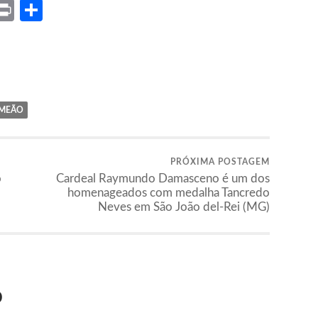
ket
X
Print
Share
IMEÃO
PRÓXIMA POSTAGEM
o
Cardeal Raymundo Damasceno é um dos
homenageados com medalha Tancredo
Neves em São João del-Rei (MG)
o