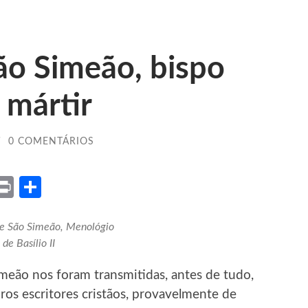
São Simeão, bispo
 mártir
/
0 COMENTÁRIOS
ket
X
Print
Share
de São Simeão, Menológio
de Basílio II
meão nos foram transmitidas, antes de tudo,
os escritores cristãos, provavelmente de