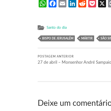
WhatsApp
Facebook
Email
LinkedIn
Reddit
Poc
Santo do dia
BISPO DE JERUSALÉM
MÁRTIR
SÃO S
POSTAGEM ANTERIOR
27 de abril – Monsenhor André Sampai
Deixe um comentári