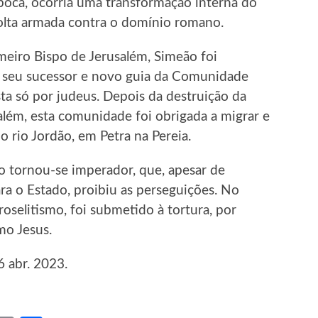
poca, ocorria uma transformação interna do
olta armada contra o domínio romano.
imeiro Bispo de Jerusalém, Simeão foi
 seu sucessor e novo guia da Comunidade
sta só por judeus. Depois da destruição da
lém, esta comunidade foi obrigada a migrar e
o rio Jordão, em Petra na Pereia.
o tornou-se imperador, que, apesar de
ra o Estado, proibiu as perseguições. No
oselitismo, foi submetido à tortura, por
mo Jesus.
6 abr. 2023.