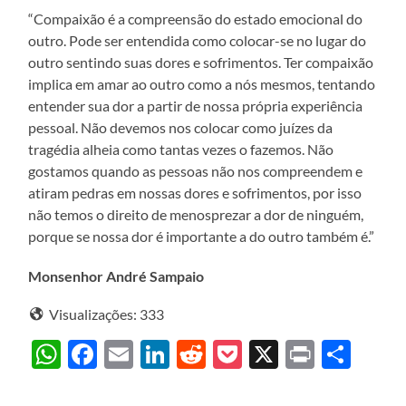
“Compaixão é a compreensão do estado emocional do
outro. Pode ser entendida como colocar-se no lugar do
outro sentindo suas dores e sofrimentos. Ter compaixão
implica em amar ao outro como a nós mesmos, tentando
entender sua dor a partir de nossa própria experiência
pessoal. Não devemos nos colocar como juízes da
tragédia alheia como tantas vezes o fazemos. Não
gostamos quando as pessoas não nos compreendem e
atiram pedras em nossas dores e sofrimentos, por isso
não temos o direito de menosprezar a dor de ninguém,
porque se nossa dor é importante a do outro também é.”
Monsenhor André Sampaio
Visualizações:
333
WhatsApp
Facebook
Email
LinkedIn
Reddit
Pocket
X
Print
Sha