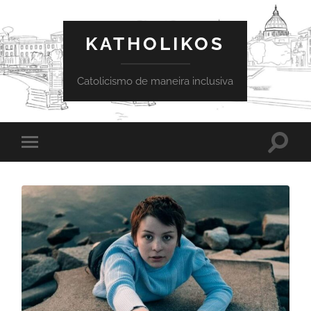
KATHOLIKOS
Catolicismo de maneira inclusiva
Toggle
Toggle
search
mobile
field
menu