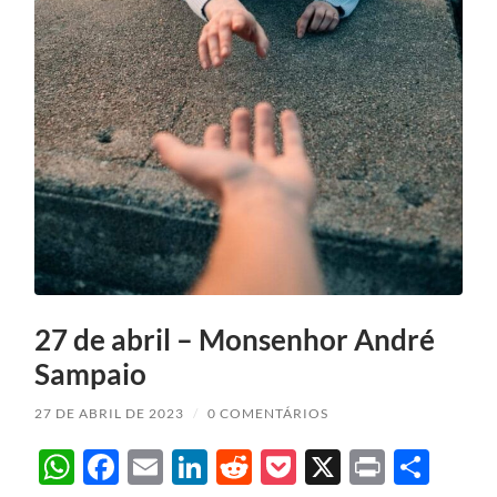
27 de abril – Monsenhor André
Sampaio
27 DE ABRIL DE 2023
/
0 COMENTÁRIOS
WhatsApp
Facebook
Email
LinkedIn
Reddit
Pocket
X
Print
Sha