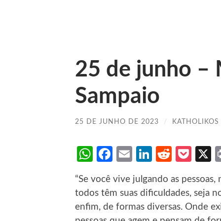
25 de junho –
Sampaio
25 DE JUNHO DE 2023
/
KATHOLIKOS
WhatsApp
Facebook
Email
LinkedIn
Reddit
Poc
“Se você vive julgando as pessoas
todos têm suas dificuldades, seja no
enfim, de formas diversas. Onde exi
pessoas que agem e pensam de form