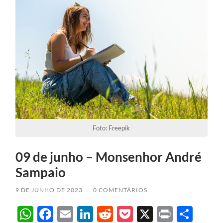
Foto: Freepik
09 de junho – Monsenhor André
Sampaio
9 DE JUNHO DE 2023
/
0 COMENTÁRIOS
WhatsApp
Facebook
Email
LinkedIn
Reddit
Pocket
X
Print
Sha