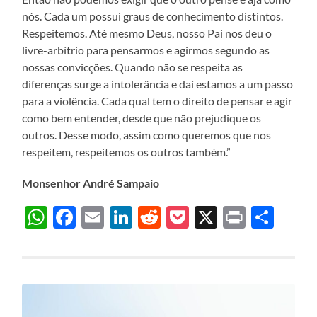
nós. Cada um possui graus de conhecimento distintos.
Respeitemos. Até mesmo Deus, nosso Pai nos deu o
livre-arbítrio para pensarmos e agirmos segundo as
nossas convicções. Quando não se respeita as
diferenças surge a intolerância e daí estamos a um passo
para a violência. Cada qual tem o direito de pensar e agir
como bem entender, desde que não prejudique os
outros. Desse modo, assim como queremos que nos
respeitem, respeitemos os outros também.”
Monsenhor André Sampaio
WhatsApp
Facebook
Email
LinkedIn
Reddit
Pocket
X
Print
Sha