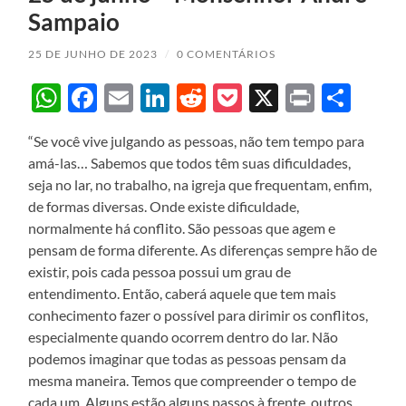
Sampaio
25 DE JUNHO DE 2023
/
0 COMENTÁRIOS
WhatsApp
Facebook
Email
LinkedIn
Reddit
Pocket
X
Print
Sha
“Se você vive julgando as pessoas, não tem tempo para
amá-las… Sabemos que todos têm suas dificuldades,
seja no lar, no trabalho, na igreja que frequentam, enfim,
de formas diversas. Onde existe dificuldade,
normalmente há conflito. São pessoas que agem e
pensam de forma diferente. As diferenças sempre hão de
existir, pois cada pessoa possui um grau de
entendimento. Então, caberá aquele que tem mais
conhecimento fazer o possível para dirimir os conflitos,
especialmente quando ocorrem dentro do lar. Não
podemos imaginar que todas as pessoas pensam da
mesma maneira. Temos que compreender o tempo de
cada um. Alguns estão alguns passos à frente, outros