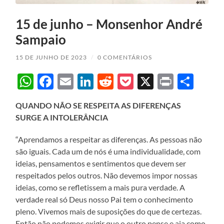
15 de junho – Monsenhor André
Sampaio
15 DE JUNHO DE 2023
/
0 COMENTÁRIOS
WhatsApp
Facebook
Email
LinkedIn
Reddit
Pocket
X
Print
Sha
QUANDO NÃO SE RESPEITA AS DIFERENÇAS
SURGE A INTOLERÂNCIA
“Aprendamos a respeitar as diferenças. As pessoas não
são iguais. Cada um de nós é uma individualidade, com
ideias, pensamentos e sentimentos que devem ser
respeitados pelos outros. Não devemos impor nossas
ideias, como se refletissem a mais pura verdade. A
verdade real só Deus nosso Pai tem o conhecimento
pleno. Vivemos mais de suposições do que de certezas.
Então não podemos exigir que o outro pense e aja como