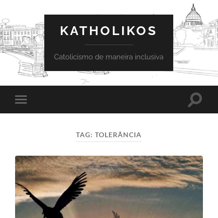
KATHOLIKOS
Catolicismo de maneira inclusiva
Toggle
Toggle
search
mobile
field
menu
TAG:
TOLERÂNCIA