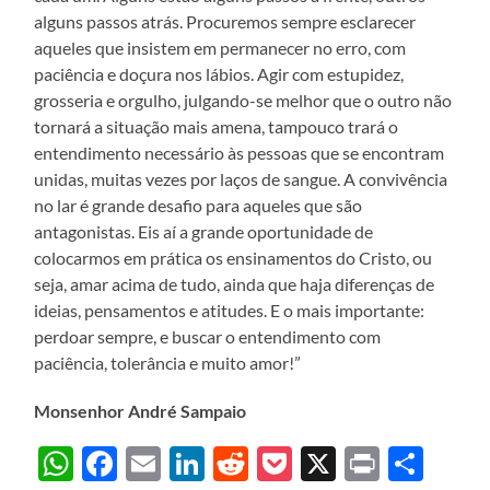
alguns passos atrás. Procuremos sempre esclarecer
aqueles que insistem em permanecer no erro, com
paciência e doçura nos lábios. Agir com estupidez,
grosseria e orgulho, julgando-se melhor que o outro não
tornará a situação mais amena, tampouco trará o
entendimento necessário às pessoas que se encontram
unidas, muitas vezes por laços de sangue. A convivência
no lar é grande desafio para aqueles que são
antagonistas. Eis aí a grande oportunidade de
colocarmos em prática os ensinamentos do Cristo, ou
seja, amar acima de tudo, ainda que haja diferenças de
ideias, pensamentos e atitudes. E o mais importante:
perdoar sempre, e buscar o entendimento com
paciência, tolerância e muito amor!”
Monsenhor André Sampaio
WhatsApp
Facebook
Email
LinkedIn
Reddit
Pocket
X
Print
Sha