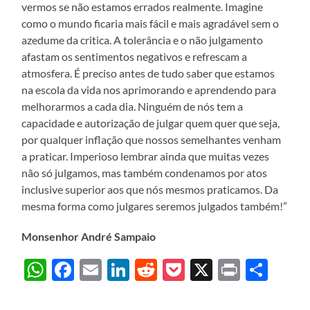
vermos se não estamos errados realmente. Imagine
como o mundo ficaria mais fácil e mais agradável sem o
azedume da critica. A tolerância e o não julgamento
afastam os sentimentos negativos e refrescam a
atmosfera. É preciso antes de tudo saber que estamos
na escola da vida nos aprimorando e aprendendo para
melhorarmos a cada dia. Ninguém de nós tem a
capacidade e autorização de julgar quem quer que seja,
por qualquer inflação que nossos semelhantes venham
a praticar. Imperioso lembrar ainda que muitas vezes
não só julgamos, mas também condenamos por atos
inclusive superior aos que nós mesmos praticamos. Da
mesma forma como julgares seremos julgados também!”
Monsenhor André Sampaio
WhatsApp
Facebook
Email
LinkedIn
Reddit
Pocket
X
Print
Sha