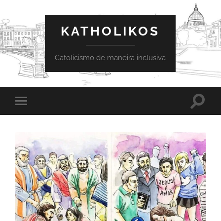
KATHOLIKOS
Catolicismo de maneira inclusiva
Toggle
Toggle
search
mobile
field
menu