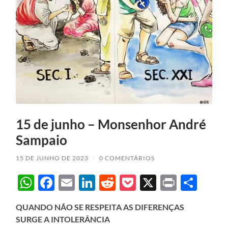
15 de junho – Monsenhor André
Sampaio
15 DE JUNHO DE 2023
/
0 COMENTÁRIOS
WhatsApp
Facebook
Email
LinkedIn
Reddit
Pocket
X
Print
Sha
QUANDO NÃO SE RESPEITA AS DIFERENÇAS
SURGE A INTOLERÂNCIA