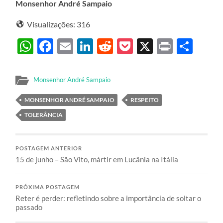
Monsenhor André Sampaio
Visualizações:
316
WhatsApp
Facebook
Email
LinkedIn
Reddit
Pocket
X
Print
Sha
Monsenhor André Sampaio
MONSENHOR ANDRÉ SAMPAIO
RESPEITO
TOLERÂNCIA
POSTAGEM ANTERIOR
15 de junho – São Vito, mártir em Lucânia na Itália
PRÓXIMA POSTAGEM
Reter é perder: refletindo sobre a importância de soltar o
passado