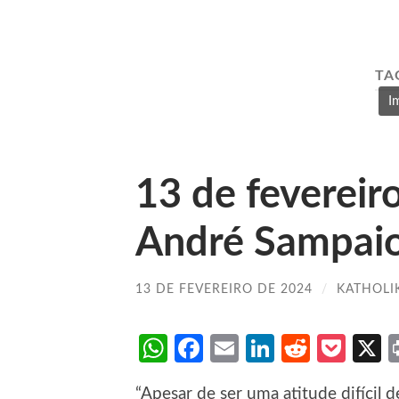
TA
I
13 de feverei
André Sampai
13 DE FEVEREIRO DE 2024
/
KATHOLI
WhatsApp
Facebook
Email
LinkedIn
Reddit
Poc
“Apesar de ser uma atitude difícil 