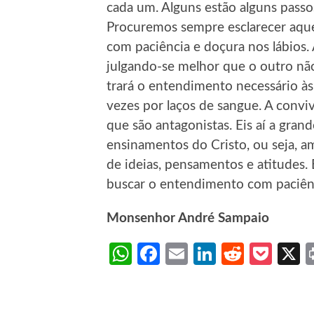
cada um. Alguns estão alguns passos
Procuremos sempre esclarecer aque
com paciência e doçura nos lábios. 
julgando-se melhor que o outro nã
trará o entendimento necessário à
vezes por laços de sangue. A conviv
que são antagonistas. Eis aí a gra
ensinamentos do Cristo, ou seja, a
de ideias, pensamentos e atitudes.
buscar o entendimento com paciênc
Monsenhor André Sampaio
WhatsApp
Facebook
Email
LinkedIn
Reddit
Poc