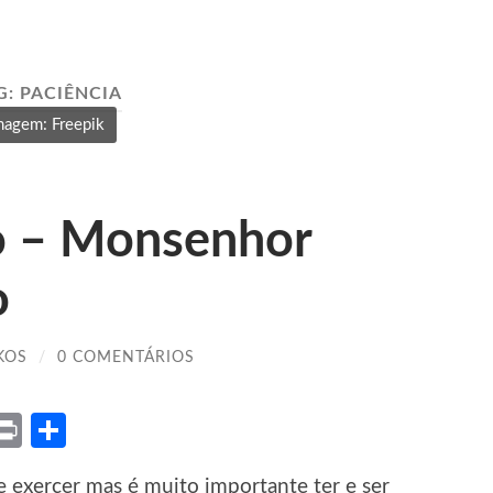
G:
PACIÊNCIA
magem: Freepik
ro – Monsenhor
o
KOS
/
0 COMENTÁRIOS
ket
X
Print
Share
de exercer mas é muito importante ter e ser