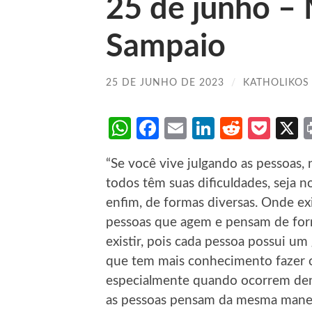
25 de junho –
Sampaio
25 DE JUNHO DE 2023
/
KATHOLIKOS
WhatsApp
Facebook
Email
LinkedIn
Reddit
Poc
“Se você vive julgando as pessoas
todos têm suas dificuldades, seja no
enfim, de formas diversas. Onde exi
pessoas que agem e pensam de form
existir, pois cada pessoa possui u
que tem mais conhecimento fazer o p
especialmente quando ocorrem den
as pessoas pensam da mesma mane