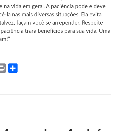
 e na vida em geral. A paciência pode e deve
ê-la nas mais diversas situações. Ela evita
 talvez, façam você se arrepender. Respeite
paciência trará benefícios para sua vida. Uma
bem!”
ket
X
Print
Share