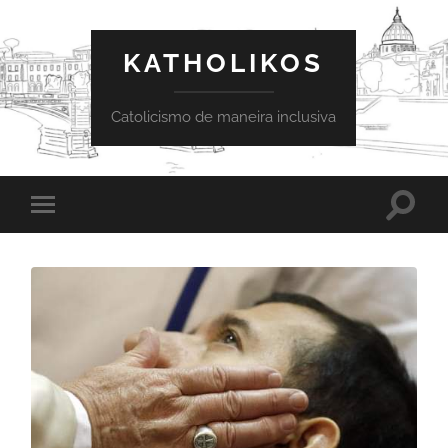
KATHOLIKOS
Catolicismo de maneira inclusiva
Toggle
Toggle
search
mobile
field
menu