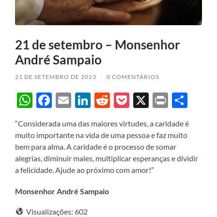
21 de setembro – Monsenhor
André Sampaio
21 DE SETEMBRO DE 2023
/
0 COMENTÁRIOS
WhatsApp
Facebook
Email
LinkedIn
Reddit
Pocket
X
Print
Sha
“Considerada uma das maiores virtudes, a caridade é
muito importante na vida de uma pessoa e faz muito
bem para alma. A caridade é o processo de somar
alegrias, diminuir males, multiplicar esperanças e dividir
a felicidade. Ajude ao próximo com amor!”
Monsenhor André Sampaio
Visualizações:
602