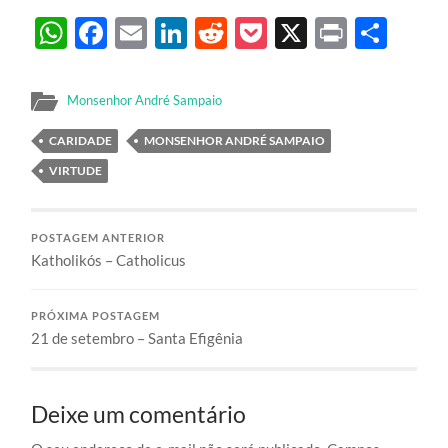
WhatsApp
Facebook
Email
LinkedIn
Reddit
Pocket
X
Print
Sha
Monsenhor André Sampaio
CARIDADE
MONSENHOR ANDRÉ SAMPAIO
VIRTUDE
POSTAGEM ANTERIOR
Katholikós – Catholicus
PRÓXIMA POSTAGEM
21 de setembro – Santa Efigênia
Deixe um comentário