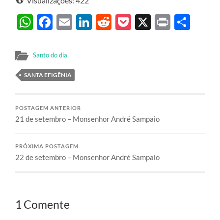
Visualizações:
422
WhatsApp
Facebook
Email
LinkedIn
Reddit
Pocket
X
Print
Sha
Santo do dia
SANTA EFIGÊNIA
POSTAGEM ANTERIOR
21 de setembro – Monsenhor André Sampaio
PRÓXIMA POSTAGEM
22 de setembro – Monsenhor André Sampaio
1 Comente