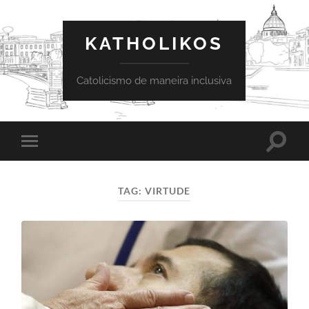
KATHOLIKOS
Catolicismo de maneira inclusiva
Toggle
Toggle
search
mobile
field
menu
TAG:
VIRTUDE