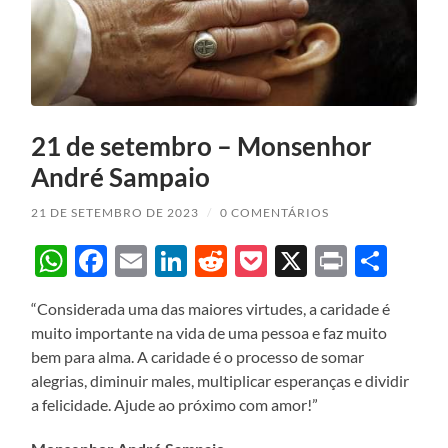
21 de setembro – Monsenhor
André Sampaio
21 DE SETEMBRO DE 2023
/
0 COMENTÁRIOS
WhatsApp
Facebook
Email
LinkedIn
Reddit
Pocket
X
Print
Sha
“Considerada uma das maiores virtudes, a caridade é
muito importante na vida de uma pessoa e faz muito
bem para alma. A caridade é o processo de somar
alegrias, diminuir males, multiplicar esperanças e dividir
a felicidade. Ajude ao próximo com amor!”