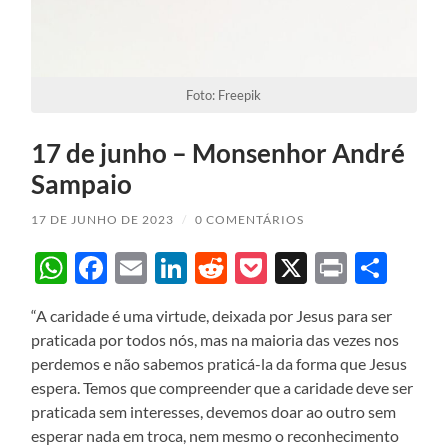
Foto: Freepik
17 de junho – Monsenhor André
Sampaio
17 DE JUNHO DE 2023
/
0 COMENTÁRIOS
WhatsApp
Facebook
Email
LinkedIn
Reddit
Pocket
X
Print
Sha
“A caridade é uma virtude, deixada por Jesus para ser
praticada por todos nós, mas na maioria das vezes nos
perdemos e não sabemos praticá-la da forma que Jesus
espera. Temos que compreender que a caridade deve ser
praticada sem interesses, devemos doar ao outro sem
esperar nada em troca, nem mesmo o reconhecimento