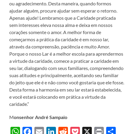
ou agradecimento. Desta maneira, quando formos
ajudar alguém, procure ajudar sem esperar o retorno.
Apenas ajude! Lembramos que a Caridade praticada
sem interesses eleva nossa alma e deixa em nossos
corações somente o amor. A melhor forma de
começarmos a prática da caridade é em nosso lar,
através da compreensão, paciência e muito Amor.
Porque o nosso Lar é a melhor escola para aprendermos
a virtude da caridade, comece a praticar a caridade em
seu lar, dialogando com seus familiares, compreendendo
suas atitudes e principalmente, aceitando seu familiar
do jeito que ele é e não como você gostaria que ele fosse.
Desta forma a harmonia em seu lar estará estabelecida,
e você estará colocando em prática a virtude da
caridade.”
M
onsenhor André Sampaio
WhatsApp
Facebook
Email
LinkedIn
Reddit
Pocket
X
Print
Sha