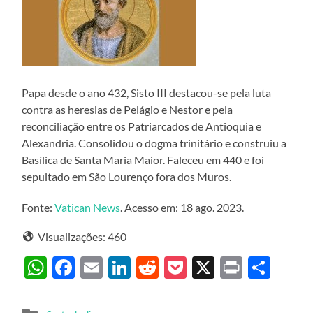
Papa desde o ano 432, Sisto III destacou-se pela luta
contra as heresias de Pelágio e Nestor e pela
reconciliação entre os Patriarcados de Antioquia e
Alexandria. Consolidou o dogma trinitário e construiu a
Basílica de Santa Maria Maior. Faleceu em 440 e foi
sepultado em São Lourenço fora dos Muros.
Fonte:
Vatican News
. Acesso em: 18 ago. 2023.
Visualizações:
460
WhatsApp
Facebook
Email
LinkedIn
Reddit
Pocket
X
Print
Sha