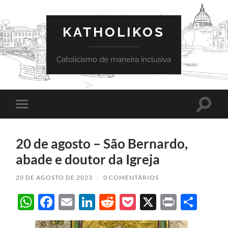
KATHOLIKOS
Catolicismo de maneira inclusiva
Toggle
Toggle
search
mobile
field
menu
20 de agosto – São Bernardo,
abade e doutor da Igreja
20 DE AGOSTO DE 2023
/
0 COMENTÁRIOS
WhatsApp
Facebook
Email
LinkedIn
Reddit
Pocket
X
Print
Sha