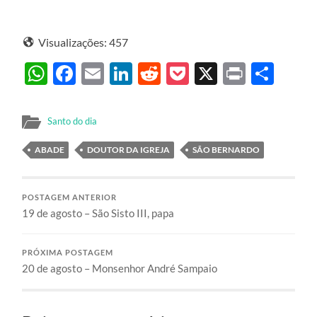
Visualizações:
457
WhatsApp
Facebook
Email
LinkedIn
Reddit
Pocket
X
Print
Sha
Santo do dia
ABADE
DOUTOR DA IGREJA
SÃO BERNARDO
POSTAGEM ANTERIOR
19 de agosto – São Sisto III, papa
PRÓXIMA POSTAGEM
20 de agosto – Monsenhor André Sampaio