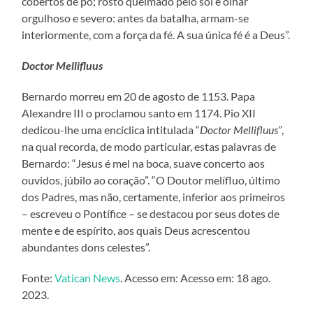
cobertos de pó; rosto queimado pelo sol e olhar
orgulhoso e severo: antes da batalha, armam-se
interiormente, com a força da fé. A sua única fé é a Deus”.
Doctor Mellifluus
Bernardo morreu em 20 de agosto de 1153. Papa
Alexandre III o proclamou santo em 1174. Pio XII
dedicou-lhe uma encíclica intitulada “
Doctor Mellifluus”
,
na qual recorda, de modo particular, estas palavras de
Bernardo: “Jesus é mel na boca, suave concerto aos
ouvidos, júbilo ao coração”. “O Doutor melífluo, último
dos Padres, mas não, certamente, inferior aos primeiros
– escreveu o Pontífice – se destacou por seus dotes de
mente e de espírito, aos quais Deus acrescentou
abundantes dons celestes”.
Fonte:
Vatican News
. Acesso em: Acesso em: 18 ago.
2023.