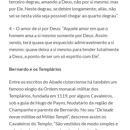
terceiro degrau, amando a Deus, não por si mesmo, mas
por Ele. Neste degrau, se detém longamente; aliás, não
sei se nesta vida seja possível chegar ao quarto degrau”.
4 – O amor de si por Deus: “Aquele amor em que o
homem ama a si mesmo somente por Deus. Assim
sendo, terá quase que esquecido admiravelmente a si
mesmo; quase deixa a si mesmo para tender totalmente
a Deus, a ponto de ser um só espírito com Ele”.
Bernardo e os Templários
Entre os escritos do Abade cisterciense há também um
famoso elogio da Ordem monacal-militar dos
Templários, fundada em 1119, por alguns Cavaleiros,
sob a guia de Hugo de Payns, feudatário da região de
Champanhe e parente de Bernardo. No seu “
De laude
novae militiae ad Milites Templi
“, descreve assim os
Cavaleiros do Templo: “São vestidos de modo simples e