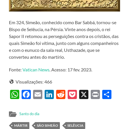
Em 324, Simeão, conhecido como Bar Sabbá, tornou-se
Bispo de Selêucia, na Pérsia. Vinte anos depois, o rei
Sapor II retomou as perseguições contra os cristãos, das
quais Simeão foi vítima, junto com alguns companheiros
e com o eunuco da sala real, Usthazade, que se
converteu antes do martírio.
Fonte:
Vatican News
. Acesso: 17 fev. 2023.
Visualizações:
466
WhatsApp
Facebook
Email
LinkedIn
Reddit
Pocket
X
Print
Sha
Santo do dia
MÁRTIR
SÃO SIMEÃO
SELÊUCIA