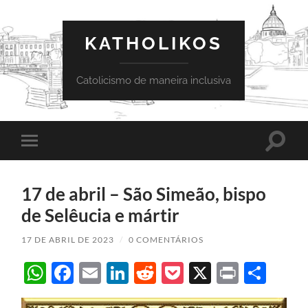
KATHOLIKOS
Catolicismo de maneira inclusiva
Toggle
Toggle
search
mobile
field
menu
17 de abril – São Simeão, bispo
de Selêucia e mártir
17 DE ABRIL DE 2023
/
0 COMENTÁRIOS
WhatsApp
Facebook
Email
LinkedIn
Reddit
Pocket
X
Print
Sha