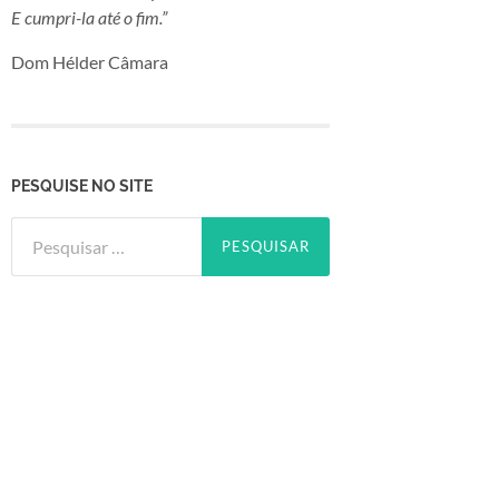
E cumpri-la até o fim.”
Dom Hélder Câmara
PESQUISE NO SITE
Pesquisar
por: