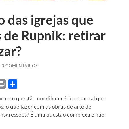
ão das igrejas que
de Rupnik: retirar
zar?
/
0 COMENTÁRIOS
ket
X
Print
Share
loca em questão um dilema ético e moral que
s: o que fazer com as obras de arte de
ansgressões? É uma questão complexa e não