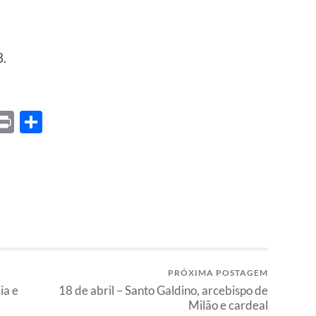
3.
ket
X
Print
Share
PRÓXIMA POSTAGEM
ia e
18 de abril – Santo Galdino, arcebispo de
Milão e cardeal