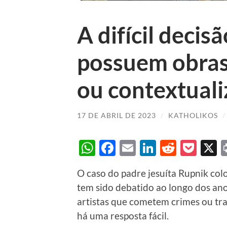
A difícil decis
possuem obras 
ou contextuali
17 DE ABRIL DE 2023
/
KATHOLIKOS
WhatsApp
Facebook
Email
LinkedIn
Reddit
Poc
O caso do padre jesuíta Rupnik co
tem sido debatido ao longo dos ano
artistas que cometem crimes ou tr
há uma resposta fácil.