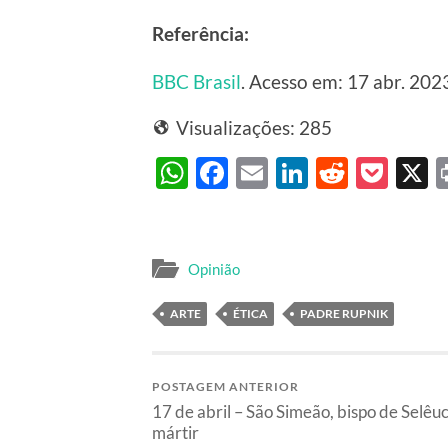
Referência:
BBC Brasil
. Acesso em: 17 abr. 202
Visualizações:
285
WhatsApp
Facebook
Email
LinkedIn
Reddit
Poc
Opinião
ARTE
ÉTICA
PADRE RUPNIK
POSTAGEM ANTERIOR
17 de abril – São Simeão, bispo de Selêuc
mártir