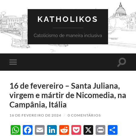
KATHOLIKOS
Catolicismo de maneira inclusiva
Toggle
Toggle
search
mobile
field
menu
16 de fevereiro – Santa Juliana,
virgem e mártir de Nicomedia, na
Campânia, Itália
16 DE FEVEREIRO DE 2024
/
0 COMENTÁRIOS
WhatsApp
Facebook
Email
LinkedIn
Reddit
Pocket
X
Print
Sha