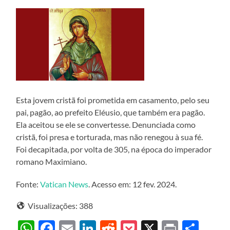
Esta jovem cristã foi prometida em casamento, pelo seu
pai, pagão, ao prefeito Eléusio, que também era pagão.
Ela aceitou se ele se convertesse. Denunciada como
cristã, foi presa e torturada, mas não renegou à sua fé.
Foi decapitada, por volta de 305, na época do imperador
romano Maximiano.
Fonte:
Vatican News
. Acesso em: 12 fev. 2024.
Visualizações:
388
WhatsApp
Facebook
Email
LinkedIn
Reddit
Pocket
X
Print
Sha