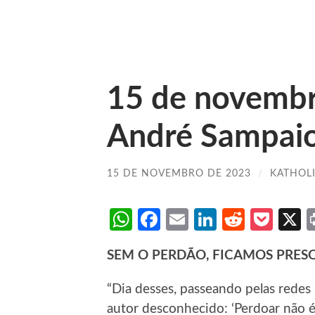
15 de novemb
André Sampai
15 DE NOVEMBRO DE 2023
/
KATHOL
WhatsApp
Facebook
Email
LinkedIn
Reddit
Poc
SEM O PERDÃO, FICAMOS PRESO
“Dia desses, passeando pelas redes
autor desconhecido: ‘Perdoar não é