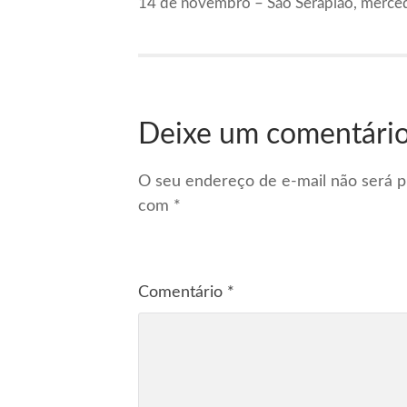
14 de novembro – São Serapião, merce
Deixe um comentári
O seu endereço de e-mail não será p
com
*
Comentário
*