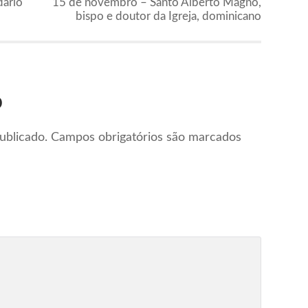
dário
15 de novembro – Santo Alberto Magno,
bispo e doutor da Igreja, dominicano
o
ublicado.
Campos obrigatórios são marcados