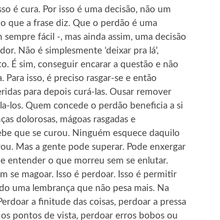
isso é cura. Por isso é uma decisão, não um
no que a frase diz. Que o perdão é uma
sempre fácil -, mas ainda assim, uma decisão
or. Não é simplesmente ‘deixar pra lá’,
o. É sim, conseguir encarar a questão e não
 Para isso, é preciso rasgar-se e então
eridas para depois curá-las. Ousar remover
ila-los. Quem concede o perdão beneficia a si
nças dolorosas, mágoas rasgadas e
ebe que se curou. Ninguém esquece daquilo
erou. Mas a gente pode superar. Pode enxergar
e entender o que morreu sem se enlutar.
 se magoar. Isso é perdoar. Isso é permitir
endo uma lembrança que não pesa mais. Na
erdoar a finitude das coisas, perdoar a pressa
os pontos de vista, perdoar erros bobos ou