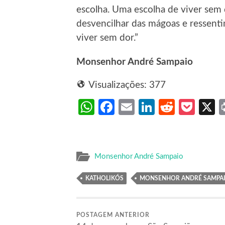
escolha. Uma escolha de viver sem 
desvencilhar das mágoas e ressenti
viver sem dor.”
Monsenhor André Sampaio
Visualizações:
377
WhatsApp
Facebook
Email
LinkedIn
Reddit
Poc
Monsenhor André Sampaio
KATHOLIKÓS
MONSENHOR ANDRÉ SAMPA
POSTAGEM ANTERIOR