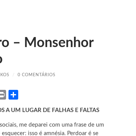
ro – Monsenhor
o
IKOS
/
0 COMENTÁRIOS
ket
X
Print
Share
S A UM LUGAR DE FALHAS E FALTAS
 sociais, me deparei com uma frase de um
 esquecer: isso é amnésia. Perdoar é se