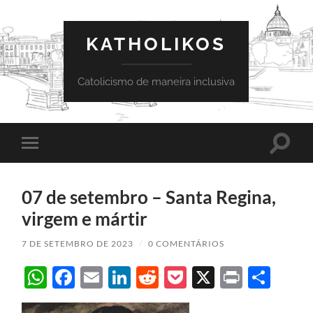
KATHOLIKOS
Catolicismo de maneira inclusiva
Toggle
Toggle
search
mobile
field
menu
07 de setembro – Santa Regina,
virgem e mártir
7 DE SETEMBRO DE 2023
/
0 COMENTÁRIOS
WhatsApp
Facebook
Email
LinkedIn
Reddit
Pocket
X
Print
Sha