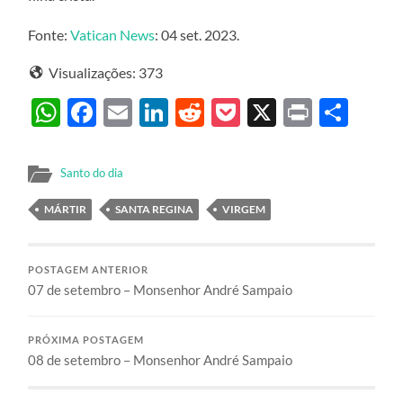
Fonte:
Vatican News
: 04 set. 2023.
Visualizações:
373
WhatsApp
Facebook
Email
LinkedIn
Reddit
Pocket
X
Print
Sha
Santo do dia
MÁRTIR
SANTA REGINA
VIRGEM
POSTAGEM ANTERIOR
07 de setembro – Monsenhor André Sampaio
PRÓXIMA POSTAGEM
08 de setembro – Monsenhor André Sampaio