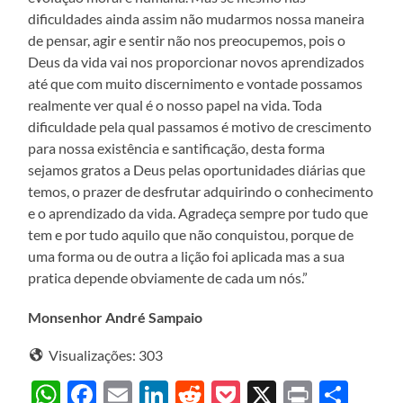
dificuldades ainda assim não mudarmos nossa maneira
de pensar, agir e sentir não nos preocupemos, pois o
Deus da vida vai nos proporcionar novos aprendizados
até que com muito discernimento e vontade possamos
realmente ver qual é o nosso papel na vida. Toda
dificuldade pela qual passamos é motivo de crescimento
para nossa existência e santificação, desta forma
sejamos gratos a Deus pelas oportunidades diárias que
temos, o prazer de desfrutar adquirindo o conhecimento
e o aprendizado da vida. Agradeça sempre por tudo que
tem e por tudo aquilo que não conquistou, porque de
uma forma ou de outra a lição foi aplicada mas a sua
pratica depende obviamente de cada um nós.”
Monsenhor André Sampaio
Visualizações:
303
WhatsApp
Facebook
Email
LinkedIn
Reddit
Pocket
X
Print
Sha