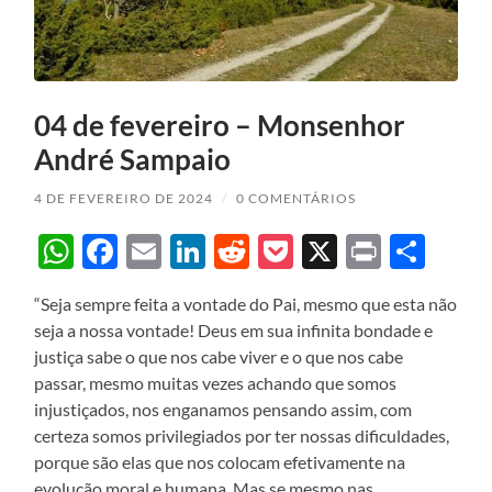
04 de fevereiro – Monsenhor
André Sampaio
4 DE FEVEREIRO DE 2024
/
0 COMENTÁRIOS
WhatsApp
Facebook
Email
LinkedIn
Reddit
Pocket
X
Print
Sha
“Seja sempre feita a vontade do Pai, mesmo que esta não
seja a nossa vontade! Deus em sua infinita bondade e
justiça sabe o que nos cabe viver e o que nos cabe
passar, mesmo muitas vezes achando que somos
injustiçados, nos enganamos pensando assim, com
certeza somos privilegiados por ter nossas dificuldades,
porque são elas que nos colocam efetivamente na
evolução moral e humana. Mas se mesmo nas