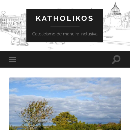
KATHOLIKOS
Catolicismo de maneira inclusiva
Toggle
Toggle
search
mobile
field
menu