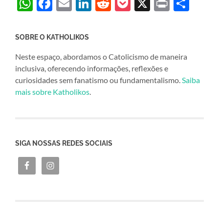
WhatsApp
Facebook
Email
LinkedIn
Reddit
Pocket
X
Print
Sha
SOBRE O KATHOLIKOS
Neste espaço, abordamos o Catolicismo de maneira
inclusiva, oferecendo informações, reflexões e
curiosidades sem fanatismo ou fundamentalismo.
Saiba
mais sobre Katholikos
.
SIGA NOSSAS REDES SOCIAIS