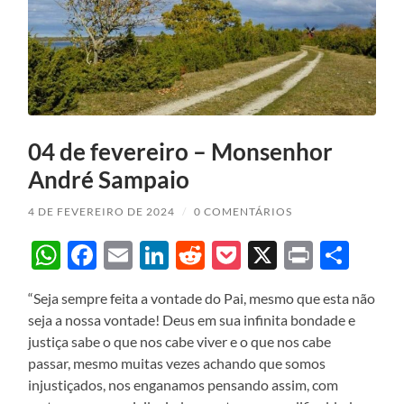
04 de fevereiro – Monsenhor
André Sampaio
4 DE FEVEREIRO DE 2024
/
0 COMENTÁRIOS
WhatsApp
Facebook
Email
LinkedIn
Reddit
Pocket
X
Print
Sha
“Seja sempre feita a vontade do Pai, mesmo que esta não
seja a nossa vontade! Deus em sua infinita bondade e
justiça sabe o que nos cabe viver e o que nos cabe
passar, mesmo muitas vezes achando que somos
injustiçados, nos enganamos pensando assim, com