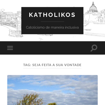
KATHOLIKOS
Catolicismo de maneira inclusiva
Toggle
Toggle
search
mobile
field
menu
TAG:
SEJA FEITA A SUA VONTADE