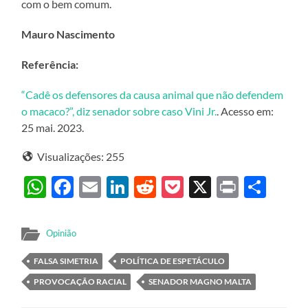
com o bem comum.
Mauro Nascimento
Referência:
“Cadê os defensores da causa animal que não defendem
o macaco?”, diz senador sobre caso Vini Jr.
. Acesso em:
25 mai. 2023.
Visualizações:
255
WhatsApp
Facebook
Email
LinkedIn
Reddit
Pocket
X
Print
Sha
Opinião
FALSA SIMETRIA
POLÍTICA DE ESPETÁCULO
PROVOCAÇÃO RACIAL
SENADOR MAGNO MALTA