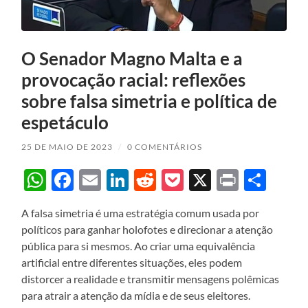
O Senador Magno Malta e a
provocação racial: reflexões
sobre falsa simetria e política de
espetáculo
25 DE MAIO DE 2023
/
0 COMENTÁRIOS
WhatsApp
Facebook
Email
LinkedIn
Reddit
Pocket
X
Print
Sha
A falsa simetria é uma estratégia comum usada por
políticos para ganhar holofotes e direcionar a atenção
pública para si mesmos. Ao criar uma equivalência
artificial entre diferentes situações, eles podem
distorcer a realidade e transmitir mensagens polêmicas
para atrair a atenção da mídia e de seus eleitores.