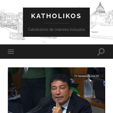
KATHOLIKOS
Catolicismo de maneira inclusiva
Toggle
Toggle
search
mobile
field
menu