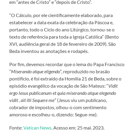
em “antes de Cristo” e “depois de Cristo”.
“O Cálculo, por ele cientificamente elaborado, para
estabelecer a data exata da celebração da Páscoa e,
portanto, todo o Ciclo do ano Litúrgico, tornou-se o
texto de referência para toda a Igreja Católica” (Bento
XVI, audiência geral de 18 de fevereiro de 2009). São
Beda inventou as anotações e rodapés.
Por fim, devemos recordar que o lema do Papa Francisco
“
Miserando atque eligendo
“, reproduzido no brasão
pontifício, é foi extraído da Homilia 21 de Beda, sobre o
episódio evangélico da vocação de São Mateus: “
Vidit
ergo Iesus publicanum et quia miserando atque elegendo
vidit , ait illi Sequere me
” (Jesus viu um publicano,
cobrador de impostos, olhou-o com sentimento
amoroso e escolheu-o, dizendo: Segue-me).
Fonte:
Vatican News
. Acesso em: 25 mai. 2023.