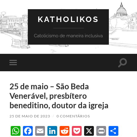
KATHOLIKOS
Catolicismo de maneira inclusiva
Toggle
Toggle
search
mobile
field
menu
25 de maio – São Beda
Venerável, presbítero
beneditino, doutor da igreja
25 DE MAIO DE 2023
/
0 COMENTÁRIOS
WhatsApp
Facebook
Email
LinkedIn
Reddit
Pocket
X
Print
Sha