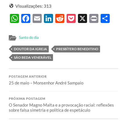
Visualizações:
313
WhatsApp
Facebook
Email
LinkedIn
Reddit
Pocket
X
Print
Sha
Santo do dia
DOUTOR DA IGREJA
PRESBÍTERO BENEDITINO
SÃO BEDA VENERÁVEL
POSTAGEM ANTERIOR
25 de maio – Monsenhor André Sampaio
PRÓXIMA POSTAGEM
O Senador Magno Malta e a provocação racial: reflexões
sobre falsa simetria e política de espetáculo