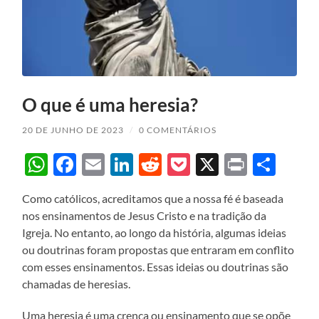
O que é uma heresia?
20 DE JUNHO DE 2023
/
0 COMENTÁRIOS
WhatsApp
Facebook
Email
LinkedIn
Reddit
Pocket
X
Print
Sha
Como católicos, acreditamos que a nossa fé é baseada
nos ensinamentos de Jesus Cristo e na tradição da
Igreja. No entanto, ao longo da história, algumas ideias
ou doutrinas foram propostas que entraram em conflito
com esses ensinamentos. Essas ideias ou doutrinas são
chamadas de heresias.
Uma heresia é uma crença ou ensinamento que se opõe