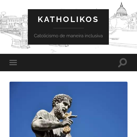
KATHOLIKOS
Catolicismo de maneira inclusiva
Toggle
Toggle
search
mobile
field
menu