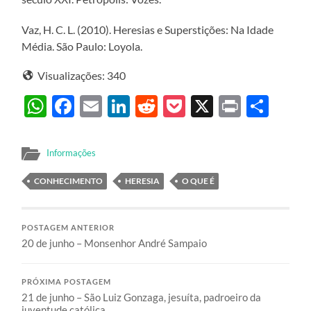
Vaz, H. C. L. (2010). Heresias e Superstições: Na Idade
Média. São Paulo: Loyola.
Visualizações:
340
WhatsApp
Facebook
Email
LinkedIn
Reddit
Pocket
X
Print
Sha
Informações
CONHECIMENTO
HERESIA
O QUE É
POSTAGEM ANTERIOR
20 de junho – Monsenhor André Sampaio
PRÓXIMA POSTAGEM
21 de junho – São Luiz Gonzaga, jesuíta, padroeiro da
juventude católica