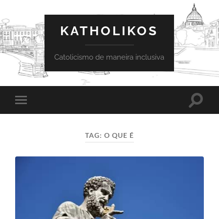
KATHOLIKOS
Catolicismo de maneira inclusiva
Toggle
Toggle
search
mobile
field
menu
TAG:
O QUE É