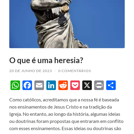
O que é uma heresia?
20 DE JUNHO DE 2023
/
0 COMENTÁRIOS
WhatsApp
Facebook
Email
LinkedIn
Reddit
Pocket
X
Print
Sha
Como católicos, acreditamos que a nossa fé é baseada
nos ensinamentos de Jesus Cristo e na tradição da
Igreja. No entanto, ao longo da história, algumas ideias
ou doutrinas foram propostas que entraram em conflito
com esses ensinamentos. Essas ideias ou doutrinas são