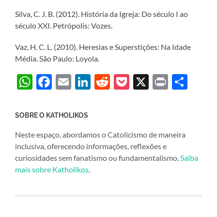
Silva, C. J. B. (2012). História da Igreja: Do século I ao
século XXI. Petrópolis: Vozes.
Vaz, H. C. L. (2010). Heresias e Superstições: Na Idade
Média. São Paulo: Loyola.
WhatsApp
Facebook
Email
LinkedIn
Reddit
Pocket
X
Print
Sha
SOBRE O KATHOLIKOS
Neste espaço, abordamos o Catolicismo de maneira
inclusiva, oferecendo informações, reflexões e
curiosidades sem fanatismo ou fundamentalismo.
Saiba
mais sobre Katholikos
.