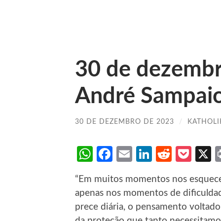
30 de dezemb
André Sampai
30 DE DEZEMBRO DE 2023
/
KATHOLI
WhatsApp
Facebook
Email
LinkedIn
Reddit
Poc
“Em muitos momentos nos esquece
apenas nos momentos de dificulda
prece diária, o pensamento voltad
da proteção que tanto necessitamos