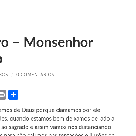
ro – Monsenhor
o
KOS
/
0 COMENTÁRIOS
ket
X
Print
Share
mos de Deus porque clamamos por ele
des, quando estamos bem deixamos de lado a
o ao sagrado e assim vamos nos distanciando
 para não cairmos nas tentações e ilusões da