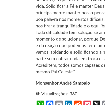
vida. Solidificar a Fé é manter Deu
principalmente manter nosso pen
boa palavra nos momentos difíceis s
nos tirar a tranquilidade e o equilí
Toda dificuldade tem solução se a
momento de solucionar, porque De
e da reação que podemos ter diant
vamos lapidando e solidificando a 
parte sem cobrar nada em troca e s
Acreditem, todos somos capazes d
mesmo Pai Celeste.”
Monsenhor André Sampaio
Visualizações:
360
WhatsApp
Facebook
Email
LinkedIn
Reddit
Poc