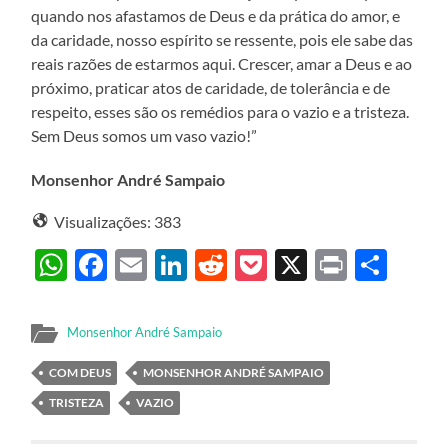
quando nos afastamos de Deus e da prática do amor, e
da caridade, nosso espírito se ressente, pois ele sabe das
reais razões de estarmos aqui. Crescer, amar a Deus e ao
próximo, praticar atos de caridade, de tolerância e de
respeito, esses são os remédios para o vazio e a tristeza.
Sem Deus somos um vaso vazio!”
Monsenhor André Sampaio
Visualizações:
383
WhatsApp
Facebook
Email
LinkedIn
Reddit
Pocket
X
Print
Sha
Monsenhor André Sampaio
COM DEUS
MONSENHOR ANDRÉ SAMPAIO
TRISTEZA
VAZIO