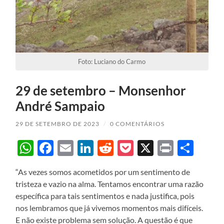
Foto: Luciano do Carmo
29 de setembro – Monsenhor
André Sampaio
29 DE SETEMBRO DE 2023
/
0 COMENTÁRIOS
WhatsApp
Facebook
Email
LinkedIn
Reddit
Pocket
X
Print
Sha
“As vezes somos acometidos por um sentimento de
tristeza e vazio na alma. Tentamos encontrar uma razão
específica para tais sentimentos e nada justifica, pois
nos lembramos que já vivemos momentos mais difíceis.
E não existe problema sem solução. A questão é que