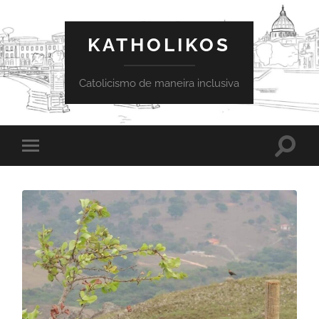
KATHOLIKOS
Catolicismo de maneira inclusiva
Toggle
Toggle
search
mobile
field
menu